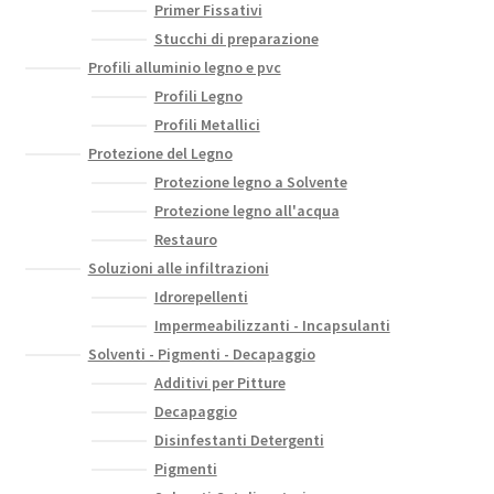
Primer Fissativi
Stucchi di preparazione
Profili alluminio legno e pvc
Profili Legno
Profili Metallici
Protezione del Legno
Protezione legno a Solvente
Protezione legno all'acqua
Restauro
Soluzioni alle infiltrazioni
Idrorepellenti
Impermeabilizzanti - Incapsulanti
Solventi - Pigmenti - Decapaggio
Additivi per Pitture
Decapaggio
Disinfestanti Detergenti
Pigmenti