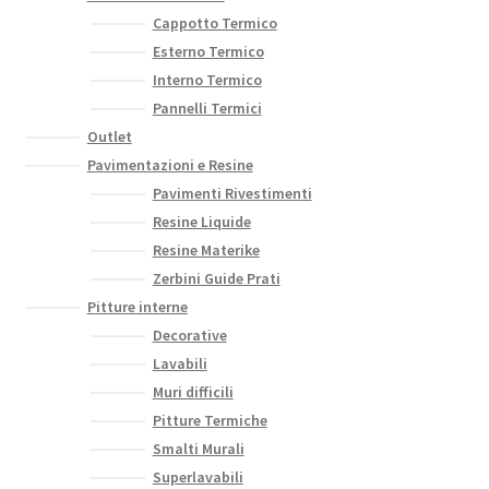
Cappotto Termico
Esterno Termico
Interno Termico
Pannelli Termici
Outlet
Pavimentazioni e Resine
Pavimenti Rivestimenti
Resine Liquide
Resine Materike
Zerbini Guide Prati
Pitture interne
Decorative
Lavabili
Muri difficili
Pitture Termiche
Smalti Murali
Superlavabili