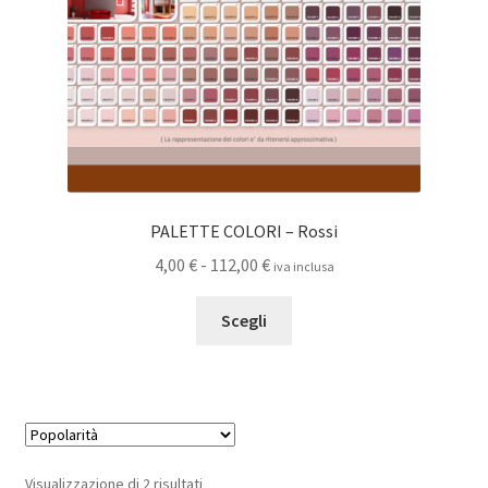
pagina
del
prodotto
PALETTE COLORI – Rossi
Fascia
4,00
€
-
112,00
€
iva inclusa
di
Questo
prezzo:
Scegli
prodotto
da
ha
4,00 €
più
a
varianti.
112,00 €
Le
opzioni
Popolarità
Visualizzazione di 2 risultati