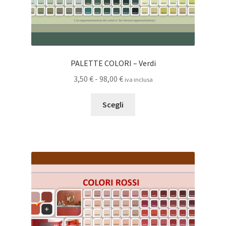
PALETTE COLORI – Verdi
Fascia
3,50
€
-
98,00
€
iva inclusa
di
Questo
prezzo:
Scegli
prodotto
da
ha
3,50 €
più
a
varianti.
98,00 €
Le
opzioni
possono
essere
scelte
nella