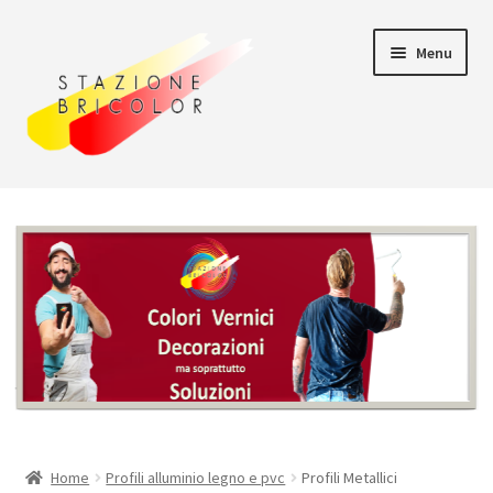
Vai
Vai
Menu
alla
al
navigazione
contenuto
Home
Carrello
Chi siamo
Consegna
Il mio account
Home
Profili alluminio legno e pvc
Profili Metallici
Pagamento