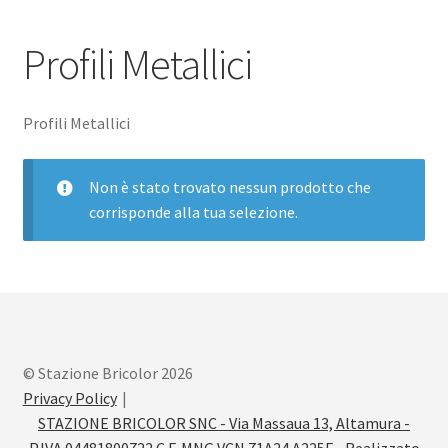
Pagamento sicuro
Profili Metallici
Privacy Policy
Profili Metallici
Termini e condizioni d’uso
Non è stato trovato nessun prodotto che
corrisponde alla tua selezione.
© Stazione Bricolor 2026
Privacy Policy
STAZIONE BRICOLOR SNC - Via Massaua 13, Altamura -
P.IVA 04481800722 C.F. MNG VCN 71A24 A225F - Realizzato