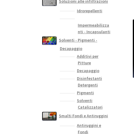
Soluzioni alle infiltrazioni
Idrorepellenti
Impermeabilizza
nti - Incapsulanti
Solventi - Pigmenti -
Decapaggio
Additivi per
Pitture
Decapaggio
Disinfestanti
Detergenti
Pigmenti
Solventi
Catalizzatori
Smalti Fondi e Antiruggini
Antiruggini e
Fondi