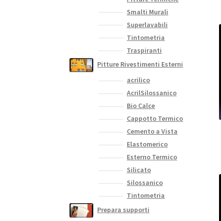
Smalti Murali
Superlavabili
Tintometria
Traspiranti
Pitture Rivestimenti Esterni
acrilico
AcrilSilossanico
Bio Calce
Cappotto Termico
Cemento a Vista
Elastomerico
Esterno Termico
Silicato
Silossanico
Tintometria
Prepara supporti