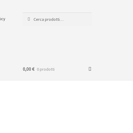
Cerca:
Cerca
licy
0,00
€
0 prodotti