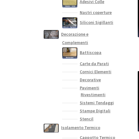
Adesivi Colle
Nastri coperture
Siliconi Sigillanti
Decorazione e
Complementi
Battiscopa
Carte da Parati
Cornici Elementi
Decorative
Pavimenti
Rivestimenti
Sistemi Tendaggi
Stampe Digitali
Stencil
Isolamento Termico
Cappotto Termico