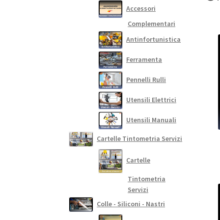
Accessori
Complementari
Antinfortunistica
Ferramenta
Pennelli Rulli
Utensili Elettrici
Utensili Manuali
Cartelle Tintometria Servizi
Cartelle
Tintometria
Servizi
Colle - Siliconi - Nastri