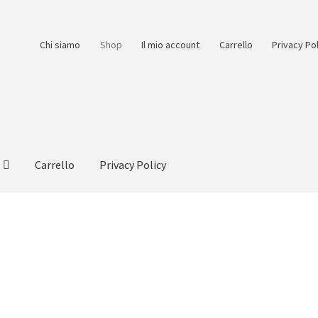
Chi siamo
Shop
Il mio account
Carrello
Privacy Po
Carrello
Privacy Policy
count
Pagamento
Pagamento sicuro
Privacy Policy