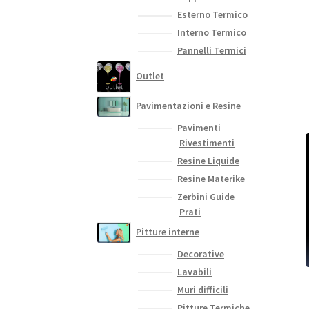
Esterno Termico
Interno Termico
Pannelli Termici
Outlet
Pavimentazioni e Resine
Pavimenti
Rivestimenti
Resine Liquide
Resine Materike
Zerbini Guide
Prati
Pitture interne
Decorative
Lavabili
Muri difficili
Pitture Termiche