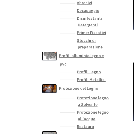
Abrasivi
Decapaggio
Disinfestanti
Detergenti
Primer Fissativi
Stucchi di
preparazione
Profili alluminio legno e
pvc
Profili Legno
Profili Metallici
Protezione del Legno
Protezione legno
a Solvente
Protezione legno
all'acqua
Restauro