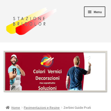
Vai
Vai
Menu
alla
al
navigazione
contenuto
Home
Carrello
Chi siamo
Consegna
Il mio account
Home
Pavimentazioni e Resine
Zerbini Guide Prati
Pagamento