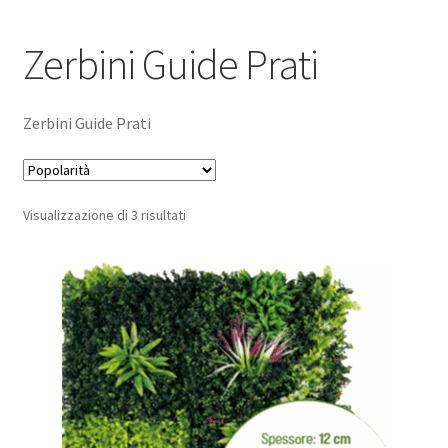
Pagamento sicuro
Zerbini Guide Prati
Privacy Policy
Zerbini Guide Prati
Termini e condizioni d’uso
Popolarità
Visualizzazione di 3 risultati