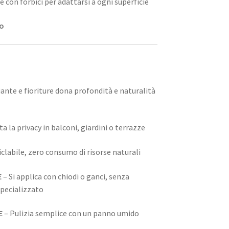
con forbici per adattarsi a ogni superficie
no
piante e fioriture dona profondità e naturalità
 la privacy in balconi, giardini o terrazze
clabile, zero consumo di risorse naturali
E
– Si applica con chiodi o ganci, senza
specializzato
E
– Pulizia semplice con un panno umido