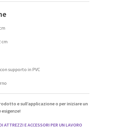
he
 cm
2 cm
 con supporto in PVC
rno
rodotto e sull’applicazione o per iniziare un
e esigenze!
DI ATTREZZI E ACCESSORI PER UN LAVORO