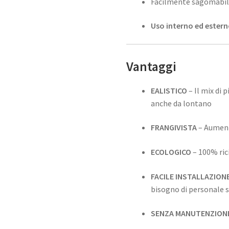
Facilmente sagomabile 
Uso interno ed ester
Vantaggi
EALISTICO
– Il mix di 
anche da lontano
FRANGIVISTA
– Aumenta
ECOLOGICO
– 100% rici
FACILE INSTALLAZION
bisogno di personale 
SENZA MANUTENZION