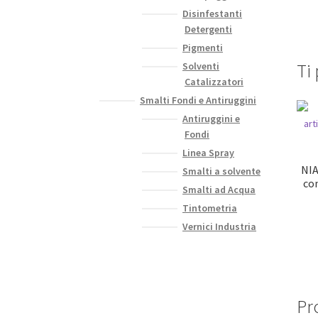
Disinfestanti
Detergenti
Pigmenti
Ti
Solventi
Catalizzatori
Smalti Fondi e Antiruggini
Antiruggini e
Fondi
Linea Spray
NIA
Smalti a solvente
con
Smalti ad Acqua
Tintometria
Vernici Industria
Pro