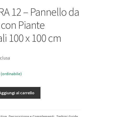
A 12 – Pannello da
 con Piante
iali 100 x 100 cm
nclusa
 (ordinabile)
Aggiungi al carrello
tive
,
Decorazione e Complementi
,
Zerbini Guide