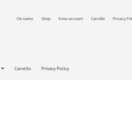
Chi siamo
Shop
Il mio account
Carrello
Privacy Po
Carrello
Privacy Policy
count
Pagamento
Pagamento sicuro
Privacy Policy