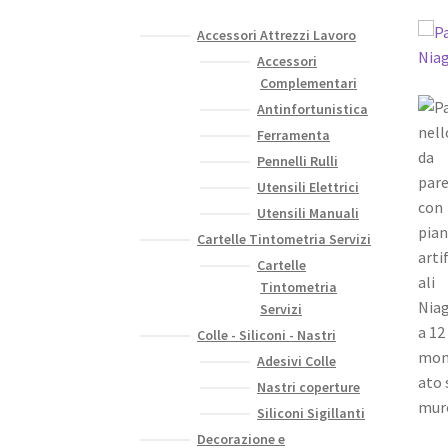
Accessori Attrezzi Lavoro
Accessori
Complementari
Antinfortunistica
Ferramenta
Pennelli Rulli
Utensili Elettrici
Utensili Manuali
Cartelle Tintometria Servizi
Cartelle
Tintometria
Servizi
Colle - Siliconi - Nastri
Adesivi Colle
Nastri coperture
Siliconi Sigillanti
Decorazione e