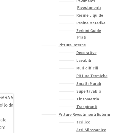
Pavimenti
Rivestimenti
Resine Liquide
Resine Materike
Zerbini Guide
Prati
Pitture interne
Decorative
Lavabili
Muri difficili
Pitture Termiche
Smalti Murali
Superlavabili
Tintometria
Traspiranti
Pitture Rivestimenti Esterni
acrilico
AcrilSilossanico