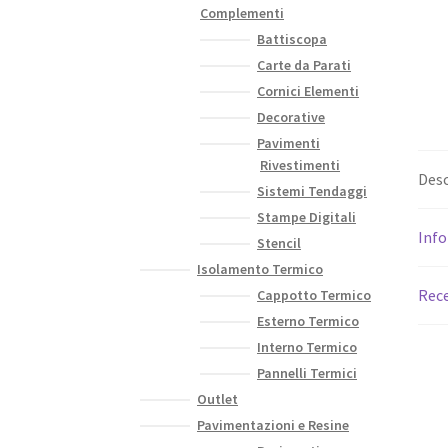
Complementi
Battiscopa
Carte da Parati
Cornici Elementi
Decorative
Pavimenti
Rivestimenti
Desc
Sistemi Tendaggi
Stampe Digitali
Info
Stencil
Isolamento Termico
Rece
Cappotto Termico
Esterno Termico
Interno Termico
Pannelli Termici
Outlet
Pavimentazioni e Resine