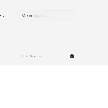
Cerca:
Cerca
licy
0,00
€
0 prodotti