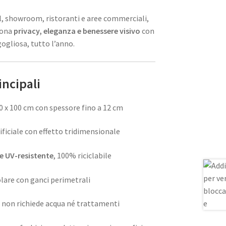
tel, showroom, ristoranti e aree commerciali,
dona
privacy, eleganza e benessere visivo
con
gogliosa, tutto l’anno.
incipali
0 x 100 cm con spessore fino a 12 cm
ficiale con effetto tridimensionale
ne UV-resistente
, 100% riciclabile
olare con ganci perimetrali
: non richiede acqua né trattamenti