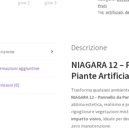
Prati
Parete
Tag:
artificiali
,
de
con
Piante
Artificiali
100
x
Descrizione
100
rizione
cm
NIAGARA 12 – P
quantità
rmazioni aggiuntive
Piante Artifici
nsioni (0)
Trasforma qualsiasi ambiente 
NIAGARA 12 – Pannello da Pa
abbina estetica, realismo e pr
rigogliose e vegetazioni mist
impatto visivo
, ideale per de
zero manutenzione.