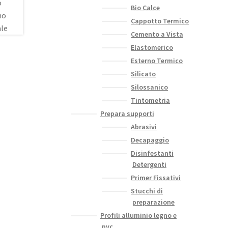
Bio Calce
Cappotto Termico
Cemento a Vista
Elastomerico
Esterno Termico
Silicato
Silossanico
Tintometria
Prepara supporti
Abrasivi
Decapaggio
Disinfestanti
Detergenti
Primer Fissativi
Stucchi di
preparazione
Profili alluminio legno e
pvc