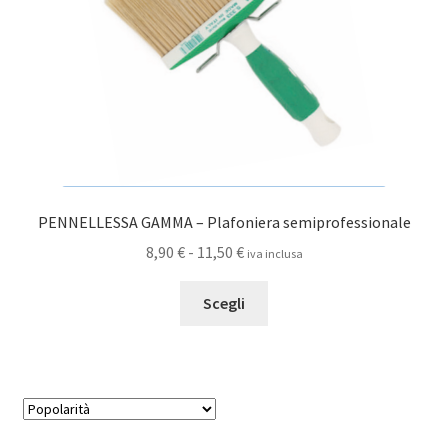
nella
pagina
del
prodotto
PENNELLESSA GAMMA – Plafoniera semiprofessionale
Fascia
8,90
€
-
11,50
€
iva inclusa
di
Questo
prezzo:
Scegli
prodotto
da
ha
8,90 €
più
a
varianti.
11,50 €
Le
opzioni