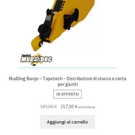
MudDog Banjo – Tapetech – Distributore di stucco e carta
per giunti
IN OFFERTA!
Il
Il
189,00
€
157,00
€
iva inclusa
prezzo
prezzo
originale
attuale
Aggiungi al carrello
era:
è: