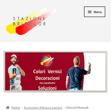
Vai
Vai
Menu
alla
al
navigazione
contenuto
Home
Carrello
Chi siamo
Consegna
Il mio account
Home
Accessori Attrezzi Lavoro
Utensili Manuali
Pagamento