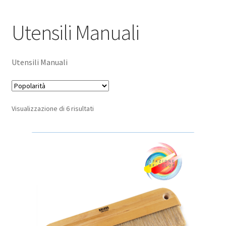
Pagamento sicuro
Utensili Manuali
Privacy Policy
Utensili Manuali
Termini e condizioni d’uso
Popolarità
Visualizzazione di 6 risultati