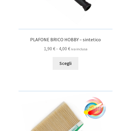
PLAFONE BRICO HOBBY – sintetico
Fascia
1,90
€
-
4,00
€
iva inclusa
di
Questo
prezzo:
Scegli
prodotto
da
ha
1,90 €
più
a
varianti.
4,00 €
Le
opzioni
possono
essere
scelte