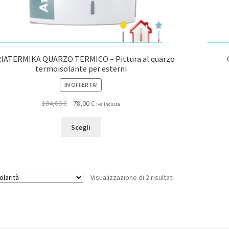
IATERMIKA QUARZO TERMICO – Pittura al quarzo
termoisolante per esterni
IN OFFERTA!
Il
Il
104,00
€
78,00
€
iva inclusa
prezzo
prezzo
Questo
originale
attuale
Scegli
prodotto
era:
è:
ha
104,00 €.
78,00 €.
più
varianti.
Popolarità
Visualizzazione di 2 risultati
Le
opzioni
possono
essere
scelte