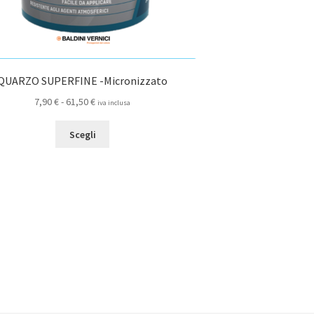
QUARZO SUPERFINE -Micronizzato
Fascia
7,90
€
-
61,50
€
iva inclusa
di
Questo
prezzo:
Scegli
prodotto
da
ha
7,90 €
più
a
varianti.
61,50 €
Le
opzioni
possono
essere
scelte
nella
pagina
del