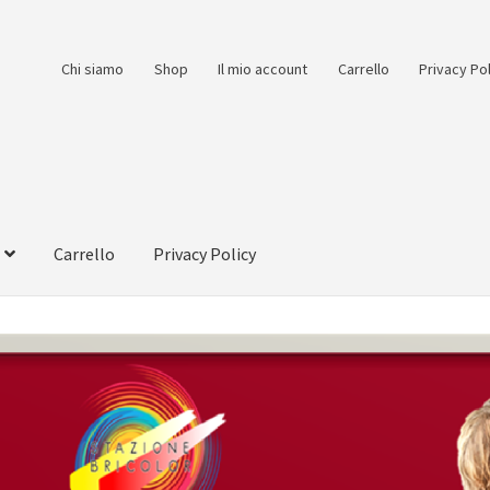
Chi siamo
Shop
Il mio account
Carrello
Privacy Po
Carrello
Privacy Policy
count
Pagamento
Pagamento sicuro
Privacy Policy