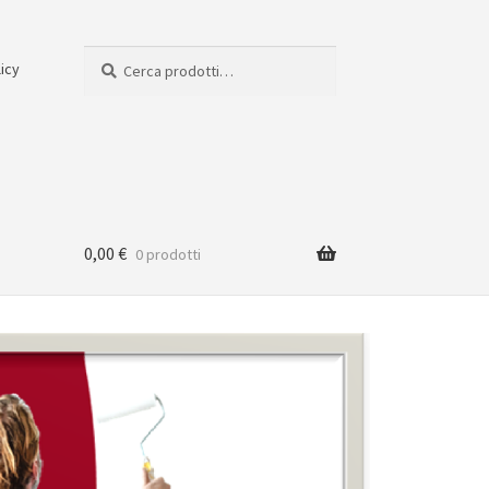
Cerca:
Cerca
licy
0,00
€
0 prodotti