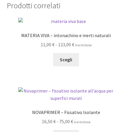
Prodotti correlati
MATERIA VIVA – intonachino e inerti naturali
Fascia
11,00
€
-
123,00
€
iva inclusa
di
Questo
prezzo:
Scegli
prodotto
da
ha
11,00 €
più
a
varianti.
123,00 €
Le
opzioni
possono
NOVAPRIMER – Fissativo Isolante
essere
Fascia
16,50
€
-
75,00
€
iva inclusa
scelte
di
nella