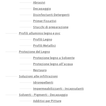
Abrasivi
Decapaggio
Disinfestanti Detergenti
Primer Fissativi
Stucchi di preparazione
Profili alluminio legno e pvc
Profili Legno
Profili Metallici
Protezione del Legno
Protezione legno a Solvente
Protezione legno all'acqua
Restauro
Soluzioni alle infiltrazioni
Idrorepellenti
Impermeabilizzanti - Incapsulanti
Solventi - Pigmenti - Decapaggio
Additivi per Pitture