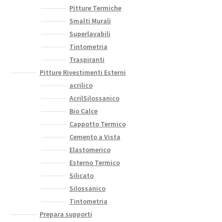
Pitture Termiche
Smalti Murali
Superlavabili
Tintometria
Traspiranti
Pitture Rivestimenti Esterni
acrilico
AcrilSilossanico
Bio Calce
Cappotto Termico
Cemento a Vista
Elastomerico
Esterno Termico
Silicato
Silossanico
Tintometria
Prepara supporti