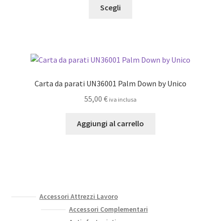
Questo
prezzo:
Scegli
pagina
prodotto
da
del
ha
16,50 €
prodotto
più
a
varianti.
75,00 €
Le
opzioni
Carta da parati UN36001 Palm Down by Unico
possono
55,00
€
iva inclusa
essere
scelte
Aggiungi al carrello
nella
pagina
del
prodotto
Accessori Attrezzi Lavoro
Accessori Complementari