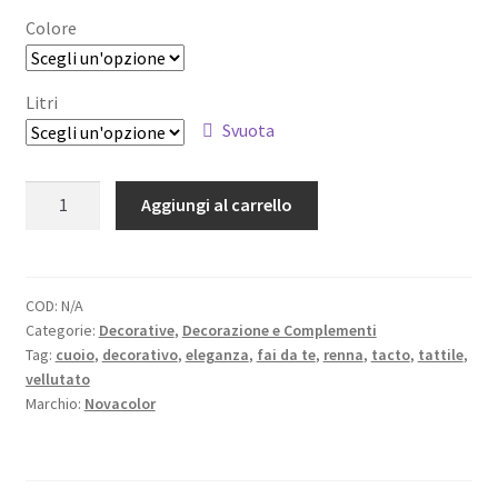
prezzo:
Colore
da
51,00 €
Litri
Svuota
a
115,00 €
CELESTIA
Aggiungi al carrello
WALL
PAINTING
-
Decorativo
COD:
N/A
Categorie:
Decorative
,
Decorazione e Complementi
Tattile
Tag:
cuoio
,
decorativo
,
eleganza
,
fai da te
,
renna
,
tacto
,
tattile
,
quantità
vellutato
Marchio:
Novacolor