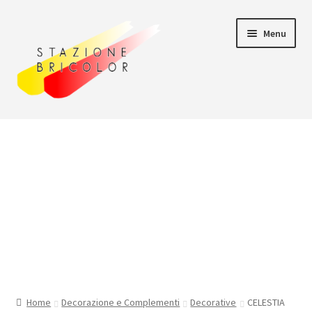
Vai
Vai
Menu
alla
al
navigazione
contenuto
Home
Carrello
Chi siamo
Consegna
Il mio account
Home
Decorazione e Complementi
Decorative
CELESTIA
Pagamento