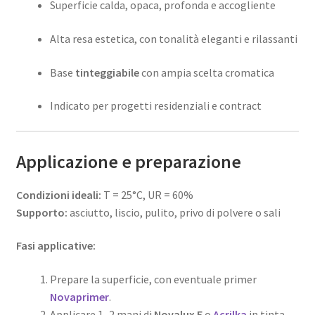
Superficie calda, opaca, profonda e accogliente
Alta resa estetica, con tonalità eleganti e rilassanti
Base
tinteggiabile
con ampia scelta cromatica
Indicato per progetti residenziali e contract
Applicazione e preparazione
Condizioni ideali:
T = 25°C, UR = 60%
Supporto:
asciutto, liscio, pulito, privo di polvere o sali
Fasi applicative:
Prepare la superficie, con eventuale primer
Novaprimer
.
Applicare 1–2 mani di
Novalux E
o
Acrilka
in tinta,