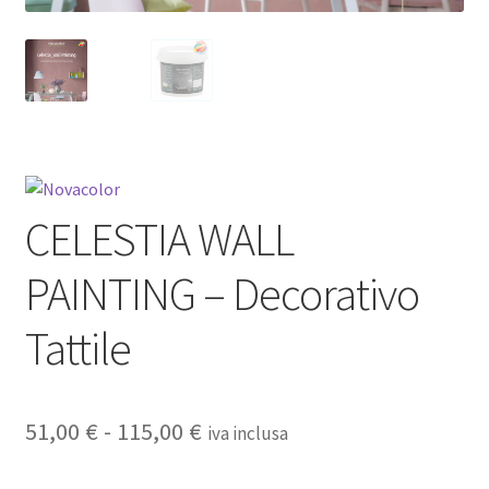
CELESTIA WALL
PAINTING – Decorativo
Tattile
Fascia
51,00
€
-
115,00
€
iva inclusa
di