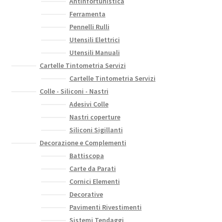
Antinfortunistica
Ferramenta
Pennelli Rulli
Utensili Elettrici
Utensili Manuali
Cartelle Tintometria Servizi
Cartelle Tintometria Servizi
Colle - Siliconi - Nastri
Adesivi Colle
Nastri coperture
Siliconi Sigillanti
Decorazione e Complementi
Battiscopa
Carte da Parati
Cornici Elementi
Decorative
Pavimenti Rivestimenti
Sistemi Tendaggi