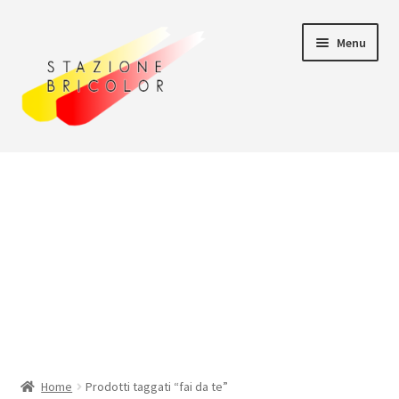
Vai
Vai
Menu
alla
al
navigazione
contenuto
Home
Carrello
Chi siamo
Consegna
Il mio account
Home
Prodotti taggati “fai da te”
Pagamento