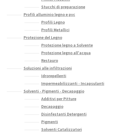
Stucchi di preparazione
Profili alluminio legno e pvc
Profili Legno
Profili Metallici
Protezione del Legno
Protezione legno a Solvente
Protezione legno all'acqua
Restauro
Soluzioni alle infiltrazioni
Idrorepellenti
Impermeabilizzanti - Incapsulanti
Solventi - Pigmenti - Decapaggio
Additivi per Pitture
Decapaggio
Disinfestanti Detergenti
Pigmenti
Solventi Catalizzatori