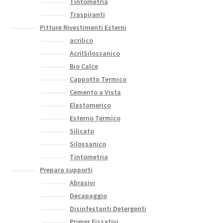
Tintometria
Traspiranti
Pitture Rivestimenti Esterni
acrilico
AcrilSilossanico
Bio Calce
Cappotto Termico
Cemento a Vista
Elastomerico
Esterno Termico
Silicato
Silossanico
Tintometria
Prepara supporti
Abrasivi
Decapaggio
Disinfestanti Detergenti
Primer Fissativi