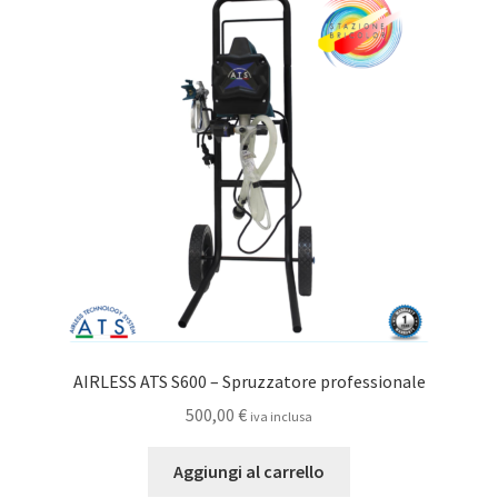
Le
opzioni
possono
essere
scelte
nella
pagina
del
prodotto
AIRLESS ATS S600 – Spruzzatore professionale
500,00
€
iva inclusa
Aggiungi al carrello