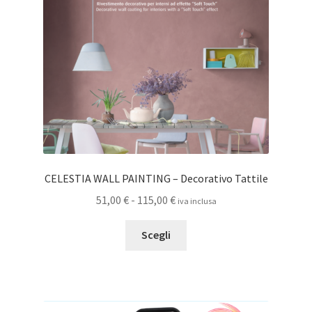
scelte
nella
pagina
del
prodotto
CELESTIA WALL PAINTING – Decorativo Tattile
Fascia
51,00
€
-
115,00
€
iva inclusa
di
Questo
prezzo:
Scegli
prodotto
da
ha
51,00 €
più
a
varianti.
115,00 €