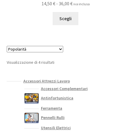
Fascia
14,50
€
-
36,00
€
iva inclusa
di
Questo
prezzo:
Scegli
prodotto
da
ha
14,50 €
più
a
varianti.
36,00 €
Le
opzioni
Popolarità
Visualizzazione di 4 risultati
possono
essere
scelte
Accessori Attrezzi Lavoro
nella
Accessori Complementari
pagina
Antinfortunistica
del
Ferramenta
prodotto
Pennelli Rulli
Utensili Elettrici