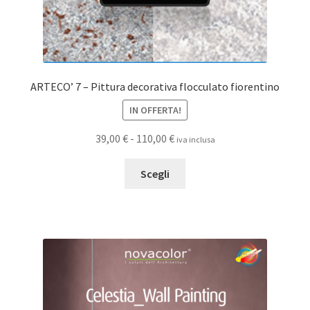
ARTECO’ 7 – Pittura decorativa flocculato fiorentino
IN OFFERTA!
Fascia
39,00
€
-
110,00
€
iva inclusa
di
Questo
prezzo:
Scegli
prodotto
da
ha
39,00 €
più
a
varianti.
110,00 €
Le
opzioni
possono
essere