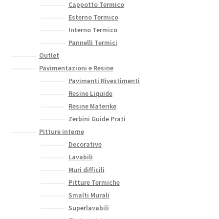
Cappotto Termico
Esterno Termico
Interno Termico
Pannelli Termici
Outlet
Pavimentazioni e Resine
Pavimenti Rivestimenti
Resine Liquide
Resine Materike
Zerbini Guide Prati
Pitture interne
Decorative
Lavabili
Muri difficili
Pitture Termiche
Smalti Murali
Superlavabili