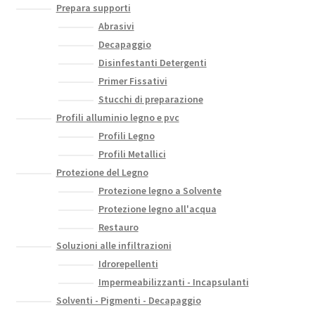
Prepara supporti
Abrasivi
Decapaggio
Disinfestanti Detergenti
Primer Fissativi
Stucchi di preparazione
Profili alluminio legno e pvc
Profili Legno
Profili Metallici
Protezione del Legno
Protezione legno a Solvente
Protezione legno all'acqua
Restauro
Soluzioni alle infiltrazioni
Idrorepellenti
Impermeabilizzanti - Incapsulanti
Solventi - Pigmenti - Decapaggio