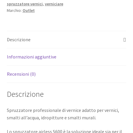
spruzzatore vernici
,
verniciare
quantità
Marchio:
Outlet
Descrizione
Informazioni aggiuntive
Recensioni (0)
Descrizione
Spruzzatore professionale di vernice adatto per vernici,
smalti all’acqua, idropitture e smalti murali.
Lo spruzzatore airless S600 è la soluzione ideale sia per il