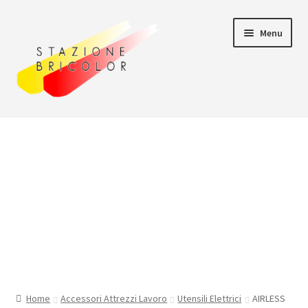
Vai
Vai
Menu
alla
al
navigazione
contenuto
Home
Carrello
Chi siamo
Consegna
Il mio account
Home
Accessori Attrezzi Lavoro
Utensili Elettrici
AIRLESS
Pagamento