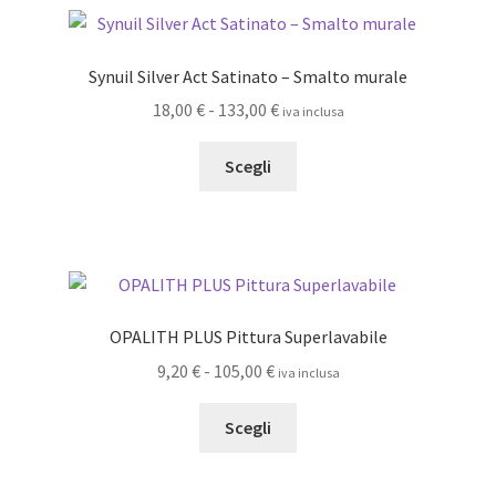
varianti.
133,00 €
Le
opzioni
Synuil Silver Act Satinato – Smalto murale
possono
Fascia
18,00
€
-
133,00
€
iva inclusa
essere
di
scelte
Questo
prezzo:
Scegli
nella
prodotto
da
pagina
ha
18,00 €
del
più
a
prodotto
varianti.
133,00 €
Le
opzioni
OPALITH PLUS Pittura Superlavabile
possono
Fascia
9,20
€
-
105,00
€
iva inclusa
essere
di
scelte
Questo
prezzo:
Scegli
nella
prodotto
da
pagina
ha
9,20 €
del