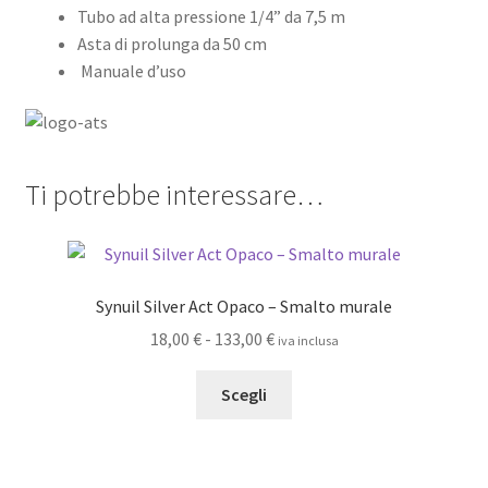
Tubo ad alta pressione 1/4” da 7,5 m
Asta di prolunga da 50 cm
Manuale d’uso
Ti potrebbe interessare…
Synuil Silver Act Opaco – Smalto murale
Fascia
18,00
€
-
133,00
€
iva inclusa
di
Questo
prezzo:
Scegli
prodotto
da
ha
18,00 €
più
a