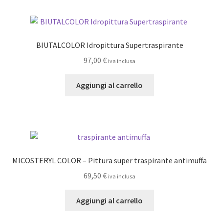
più
a
prodotto
varianti.
105,00 €
Le
opzioni
BIUTALCOLOR Idropittura Supertraspirante
possono
97,00
€
iva inclusa
essere
scelte
Aggiungi al carrello
nella
pagina
del
prodotto
MICOSTERYL COLOR – Pittura super traspirante antimuffa
69,50
€
iva inclusa
Aggiungi al carrello