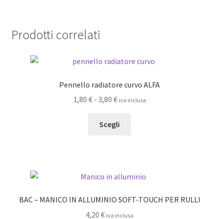
Prodotti correlati
Pennello radiatore curvo ALFA
Fascia
1,80
€
-
3,80
€
iva inclusa
di
Questo
prezzo:
Scegli
prodotto
da
ha
1,80 €
più
a
varianti.
3,80 €
Le
opzioni
BAC – MANICO IN ALLUMINIO SOFT-TOUCH PER RULLI
possono
4,20
€
iva inclusa
essere