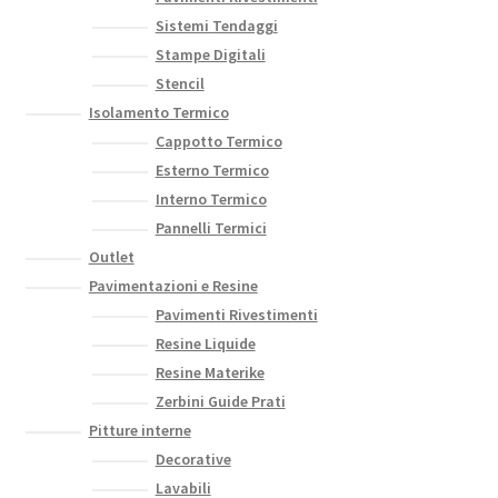
Sistemi Tendaggi
Stampe Digitali
Stencil
Isolamento Termico
Cappotto Termico
Esterno Termico
Interno Termico
Pannelli Termici
Outlet
Pavimentazioni e Resine
Pavimenti Rivestimenti
Resine Liquide
Resine Materike
Zerbini Guide Prati
Pitture interne
Decorative
Lavabili