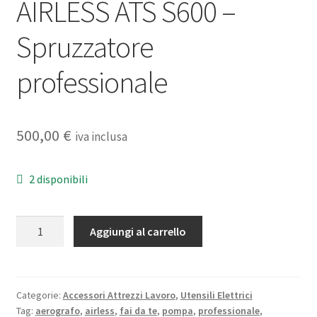
AIRLESS ATS S600 –
Spruzzatore
professionale
500,00
€
iva inclusa
2 disponibili
AIRLESS
Aggiungi al carrello
ATS
S600
-
Spruzzatore
Categorie:
Accessori Attrezzi Lavoro
,
Utensili Elettrici
Tag:
aerografo
,
airless
,
fai da te
,
pompa
,
professionale
,
professionale