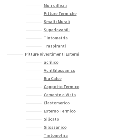
Muri difficili
Pitture Termiche
Smalti Murali
Superlavabili
Tintometria
Traspiranti
Pitture Rivestimenti Esterni
acrilico
AcrilSilossanico
Bio Calce
Cappotto Termico
Cemento a Vista
Elastomerico
Esterno Termico
Silicato
Silossanico
Tintometria