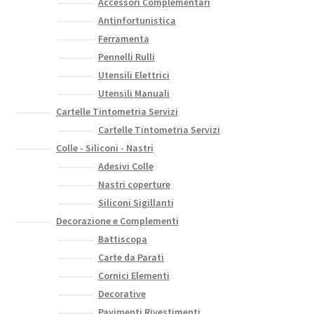
Accessori Complementari
essere
Antinfortunistica
scelte
Ferramenta
nella
Pennelli Rulli
pagina
Utensili Elettrici
del
Utensili Manuali
prodotto
Cartelle Tintometria Servizi
Cartelle Tintometria Servizi
Colle - Siliconi - Nastri
Adesivi Colle
Nastri coperture
Siliconi Sigillanti
Decorazione e Complementi
Battiscopa
Carte da Parati
Cornici Elementi
Decorative
Pavimenti Rivestimenti