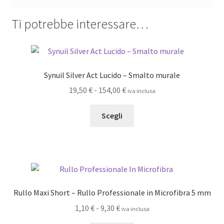
Ti potrebbe interessare…
Synuil Silver Act Lucido – Smalto murale
Fascia
19,50
€
-
154,00
€
iva inclusa
di
Questo
prezzo:
Scegli
prodotto
da
ha
19,50 €
più
a
varianti.
154,00 €
Le
opzioni
Rullo Maxi Short – Rullo Professionale in Microfibra 5 mm
possono
Fascia
1,10
€
-
9,30
€
iva inclusa
essere
di
scelte