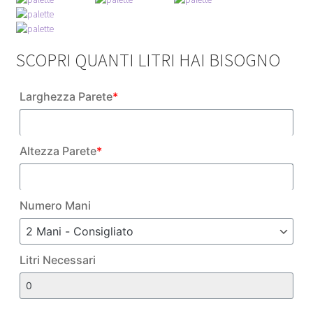
133,00 €
SCOPRI QUANTI LITRI HAI BISOGNO
Larghezza Parete
*
Altezza Parete
*
Numero Mani
R
Litri Necessari
e
s
a