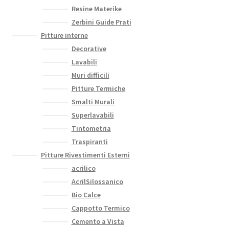
Resine Materike
Zerbini Guide Prati
Pitture interne
Decorative
Lavabili
Muri difficili
Pitture Termiche
Smalti Murali
Superlavabili
Tintometria
Traspiranti
Pitture Rivestimenti Esterni
acrilico
AcrilSilossanico
Bio Calce
Cappotto Termico
Cemento a Vista