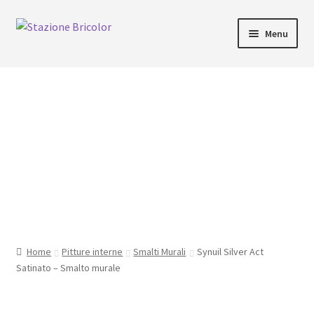
Vai
Vai
Menu
alla
al
navigazione
contenuto
Home
Carrello
Chi siamo
Consegna
Il mio account
Home
Pitture interne
Smalti Murali
Synuil Silver Act
Pagamento
Satinato – Smalto murale
Pagamento sicuro