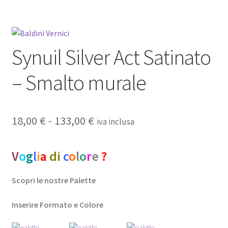
Privacy Policy
Termini e condizioni d’uso
Synuil Silver Act Satinato
– Smalto murale
Fascia
18,00
€
-
133,00
€
iva inclusa
di
V
o
g
l
i
a
di
c
o
l
o
r
e
?
prezzo:
da
Scopri
le nostre Palette
18,00 €
Inserire Formato e Colore
a