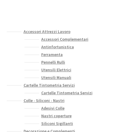
del
prodotto
Accessori Attrezzi Lavoro
Accessori Complementari
Antinfortunistica
Ferramenta
Pennelli Rulli
Utensili Elettrici
Utensili Manuali
Cartelle Tintometria Servizi
Cartelle Tintometria Servizi
Colle - Siliconi - Nastri
Adesivi Colle
Nastri coperture
Siliconi Sigillanti
Decorazione e Complementi