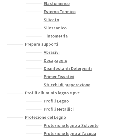
Elastomerico
Esterno Termico
Silicato
Silossanico
Tintometria
Prepara supporti
Abrasivi
Decapaggio
Disinfestanti Detergenti
Primer Fissativi
Stucchi di preparazione
Profili alluminio legno e pvc
Profili Legno
Profili Metallici
Protezione del Legno
Protezione legno a Solvente
Protezione legno all'acqua