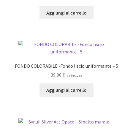
scelte
Aggiungi al carrello
nella
pagina
del
prodotto
FONDO COLORABILE -Fondo liscio uniformante – 5
39,00
€
iva inclusa
Aggiungi al carrello