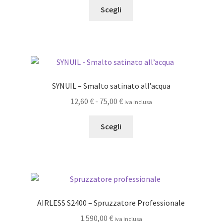
Questo
prezzo:
Scegli
nella
prodotto
da
pagina
ha
1,10 €
del
più
a
prodotto
varianti.
9,30 €
Le
opzioni
SYNUIL – Smalto satinato all’acqua
possono
Fascia
12,60
€
-
75,00
€
iva inclusa
essere
di
scelte
Questo
prezzo:
Scegli
nella
prodotto
da
pagina
ha
12,60 €
del
più
a
prodotto
varianti.
75,00 €
Le
opzioni
AIRLESS S2400 – Spruzzatore Professionale
possono
1.590,00
€
iva inclusa
essere