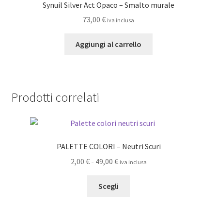
Synuil Silver Act Opaco – Smalto murale
73,00
€
iva inclusa
Aggiungi al carrello
Prodotti correlati
PALETTE COLORI – Neutri Scuri
Fascia
2,00
€
-
49,00
€
iva inclusa
di
Questo
prezzo:
Scegli
prodotto
da
ha
2,00 €
più