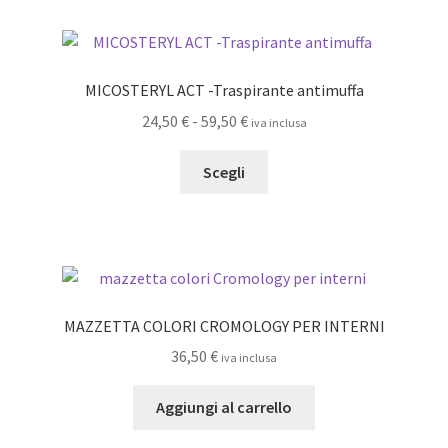
a
varianti.
49,00 €
Le
opzioni
MICOSTERYL ACT -Traspirante antimuffa
possono
Fascia
24,50
€
-
59,50
€
iva inclusa
essere
di
scelte
Questo
prezzo:
Scegli
nella
prodotto
da
pagina
ha
24,50 €
del
più
a
prodotto
varianti.
59,50 €
Le
opzioni
MAZZETTA COLORI CROMOLOGY PER INTERNI
possono
36,50
€
iva inclusa
essere
scelte
Aggiungi al carrello
nella
pagina