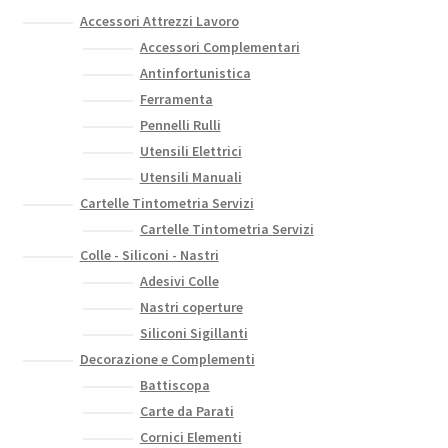
del
Accessori Attrezzi Lavoro
prodotto
Accessori Complementari
Antinfortunistica
Ferramenta
Pennelli Rulli
Utensili Elettrici
Utensili Manuali
Cartelle Tintometria Servizi
Cartelle Tintometria Servizi
Colle - Siliconi - Nastri
Adesivi Colle
Nastri coperture
Siliconi Sigillanti
Decorazione e Complementi
Battiscopa
Carte da Parati
Cornici Elementi