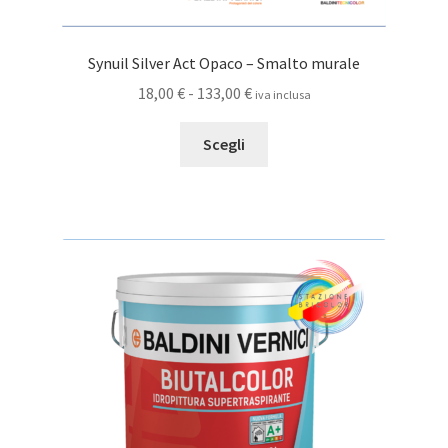
Synuil Silver Act Opaco – Smalto murale
Fascia
18,00
€
-
133,00
€
iva inclusa
di
Questo
prezzo:
Scegli
prodotto
da
ha
18,00 €
più
a
varianti.
133,00 €
Le
opzioni
possono
essere
scelte
nella
pagina
del