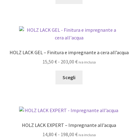
prodotto
da
del
ha
39,00 €
prodotto
più
a
varianti.
85,00 €
Le
opzioni
possono
HOLZ LACK GEL – Finitura e impregnante a cera all’acqua
essere
Fascia
15,50
€
-
203,00
€
iva inclusa
scelte
di
nella
Questo
prezzo:
Scegli
pagina
prodotto
da
del
ha
15,50 €
prodotto
più
a
varianti.
203,00 €
Le
opzioni
HOLZ LACK EXPERT – Impregnante all’acqua
possono
Fascia
14,80
€
-
198,00
€
iva inclusa
essere