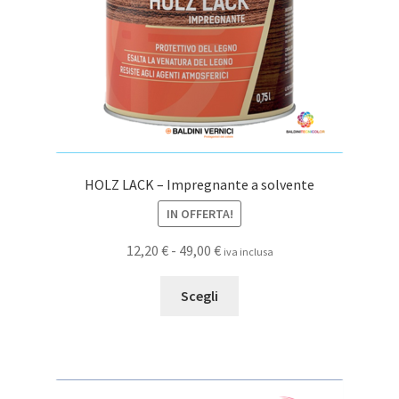
HOLZ LACK – Impregnante a solvente
IN OFFERTA!
Fascia
12,20
€
-
49,00
€
iva inclusa
di
Questo
prezzo:
Scegli
prodotto
da
ha
12,20 €
più
a
varianti.
49,00 €
Le