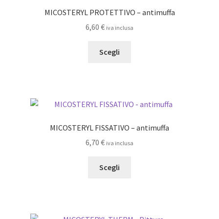
MICOSTERYL PROTETTIVO – antimuffa
6,60
€
iva inclusa
Questo
Scegli
prodotto
ha
più
varianti.
Le
opzioni
MICOSTERYL FISSATIVO – antimuffa
possono
6,70
€
iva inclusa
essere
scelte
Questo
Scegli
nella
prodotto
pagina
ha
del
più
prodotto
varianti.