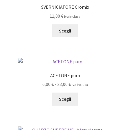
opzioni
SVERNICIATORE Cromix
possono
11,00
€
iva inclusa
essere
scelte
Questo
Scegli
nella
prodotto
pagina
ha
del
più
prodotto
varianti.
Le
opzioni
ACETONE puro
possono
Fascia
6,00
€
-
28,00
€
iva inclusa
essere
di
scelte
Questo
prezzo:
Scegli
nella
prodotto
da
pagina
ha
6,00 €
del
più
a
prodotto
varianti.
28,00 €