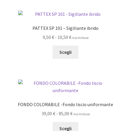
più
a
varianti.
36,00 €
Le
opzioni
PATTEX SP 101 – Sigillante ibrido
possono
Fascia
9,50
€
-
10,50
€
iva inclusa
essere
di
scelte
Questo
prezzo:
Scegli
nella
prodotto
da
pagina
ha
9,50 €
del
più
a
prodotto
varianti.
10,50 €
Le
opzioni
possono
FONDO COLORABILE -Fondo liscio uniformante
essere
Fascia
39,00
€
-
85,00
€
iva inclusa
scelte
di
nella
Questo
prezzo:
Scegli
pagina