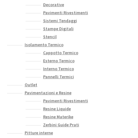
Decorative
Pavimenti Rivestimenti
Sistemi Tendaggi
Stampe Digitali
Stencil
Isolamento Termico
Cappotto Termico
Esterno Termico
Interno Termico
Pannelli Termici
Outlet
Pavimentazioni e Resine
Pavimenti Rivestimenti
Resine Liquide
Resine Materike
Zerbini Guide Prati
Pitture interne