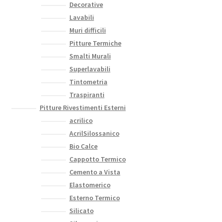
Decorative
Lavabili
Muri difficili
Pitture Termiche
Smalti Murali
Superlavabili
Tintometria
Traspiranti
Pitture Rivestimenti Esterni
acrilico
AcrilSilossanico
Bio Calce
Cappotto Termico
Cemento a Vista
Elastomerico
Esterno Termico
Silicato