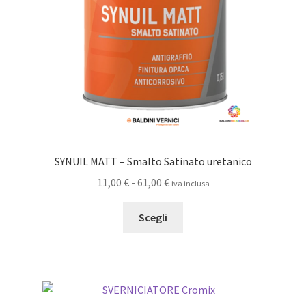
nella
pagina
del
prodotto
SYNUIL MATT – Smalto Satinato uretanico
Fascia
11,00
€
-
61,00
€
iva inclusa
di
Questo
prezzo:
Scegli
prodotto
da
ha
11,00 €
più
a
varianti.
61,00 €
Le