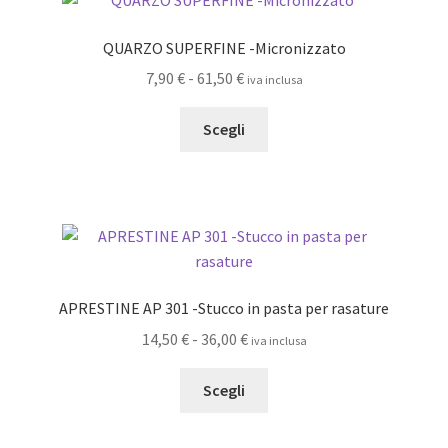
Le
opzioni
QUARZO SUPERFINE -Micronizzato
possono
Fascia
7,90
€
-
61,50
€
iva inclusa
essere
di
scelte
Questo
prezzo:
Scegli
nella
prodotto
da
pagina
ha
7,90 €
del
più
a
prodotto
varianti.
61,50 €
Le
opzioni
possono
APRESTINE AP 301 -Stucco in pasta per rasature
essere
Fascia
14,50
€
-
36,00
€
iva inclusa
scelte
di
nella
Questo
prezzo:
Scegli
pagina
prodotto
da
del
ha
14,50 €
prodotto