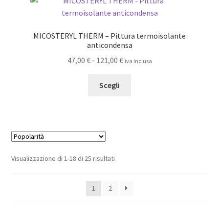
Le
opzioni
possono
MICOSTERYL THERM – Pittura termoisolante
essere
anticondensa
scelte
Fascia
47,00
€
-
121,00
€
iva inclusa
nella
di
pagina
Questo
prezzo:
Scegli
del
prodotto
da
prodotto
ha
47,00 €
più
a
varianti.
121,00 €
Le
opzioni
Popolarità
Visualizzazione di 1-18 di 25 risultati
possono
essere
1
2
scelte
nella
pagina