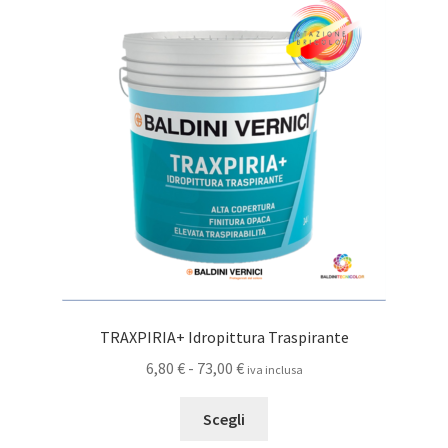
opzioni
possono
essere
scelte
nella
pagina
del
prodotto
TRAXPIRIA+ Idropittura Traspirante
Fascia
6,80
€
-
73,00
€
iva inclusa
di
Questo
prezzo:
Scegli
prodotto
da