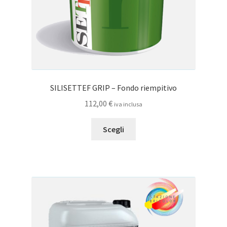
SILISETTEF GRIP – Fondo riempitivo
112,00
€
iva inclusa
Questo
Scegli
prodotto
ha
più
varianti.
Le
opzioni
possono
essere