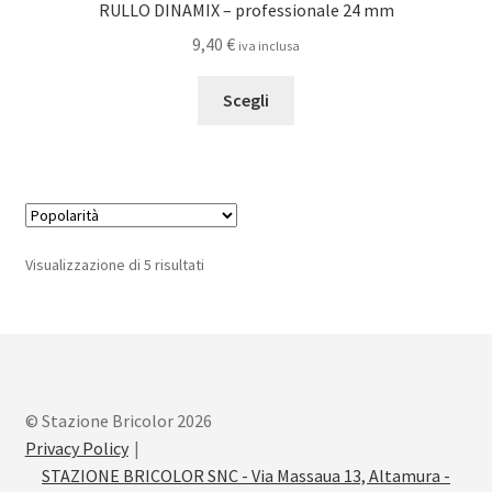
RULLO DINAMIX – professionale 24 mm
9,40
€
iva inclusa
Questo
Scegli
prodotto
ha
più
varianti.
Le
opzioni
Popolarità
Visualizzazione di 5 risultati
possono
essere
scelte
nella
pagina
del
© Stazione Bricolor 2026
prodotto
Privacy Policy
STAZIONE BRICOLOR SNC - Via Massaua 13, Altamura -