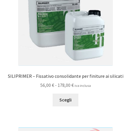
scelte
nella
pagina
del
prodotto
SILIPRIMER – Fissativo consolidante per finiture ai silicati
Fascia
56,00
€
-
178,00
€
iva inclusa
di
Questo
prezzo:
Scegli
prodotto
da
ha
56,00 €
più
a
varianti.
178,00 €