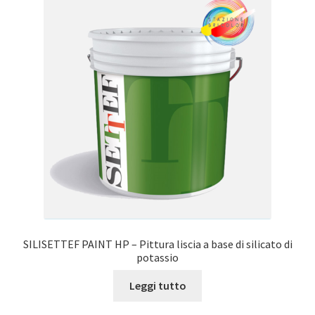
Le
opzioni
possono
essere
scelte
nella
pagina
del
prodotto
SILISETTEF PAINT HP – Pittura liscia a base di silicato di
potassio
Leggi tutto