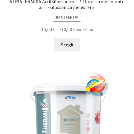
ATRIATERMIKA AcrilSilossanica – Pittura termoisolante
acril-silossanica per esterni
IN OFFERTA!
Fascia
15,00
€
-
110,00
€
iva inclusa
di
Questo
prezzo:
Scegli
prodotto
da
ha
15,00 €
più
a
varianti.
110,00 €
Le
opzioni
possono
essere
scelte
nella
pagina
del