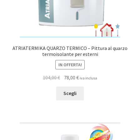
prodotto
ATRIATERMIKA QUARZO TERMICO – Pittura al quarzo
termoisolante per esterni
IN OFFERTA!
Il
Il
104,00
€
78,00
€
iva inclusa
prezzo
prezzo
Questo
originale
attuale
Scegli
prodotto
era:
è:
ha
104,00 €.
78,00 €.
più
varianti.
Le
opzioni