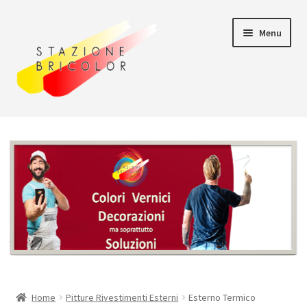
Vai
Vai
Menu
alla
al
navigazione
contenuto
Home
Carrello
Chi siamo
Consegna
Il mio account
Home
Pitture Rivestimenti Esterni
Esterno Termico
Pagamento