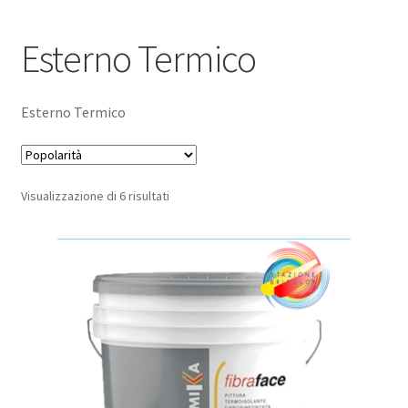
Pagamento sicuro
Esterno Termico
Privacy Policy
Esterno Termico
Termini e condizioni d’uso
Popolarità
Visualizzazione di 6 risultati