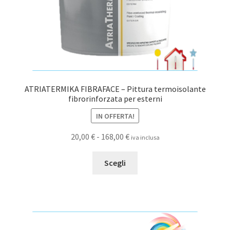
ATRIATERMIKA FIBRAFACE – Pittura termoisolante
fibrorinforzata per esterni
IN OFFERTA!
Fascia
20,00
€
-
168,00
€
iva inclusa
di
Questo
prezzo:
Scegli
prodotto
da
ha
20,00 €
più
a
varianti.
168,00 €
Le