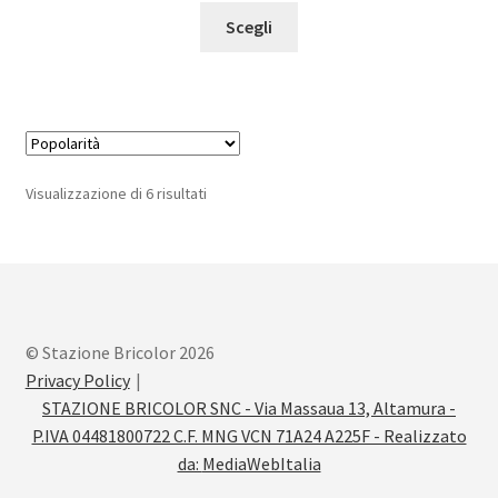
Questo
Scegli
prodotto
ha
più
varianti.
Le
opzioni
Popolarità
Visualizzazione di 6 risultati
possono
essere
scelte
nella
pagina
del
© Stazione Bricolor 2026
prodotto
Privacy Policy
STAZIONE BRICOLOR SNC - Via Massaua 13, Altamura -
P.IVA 04481800722 C.F. MNG VCN 71A24 A225F - Realizzato
da:
MediaWebItalia