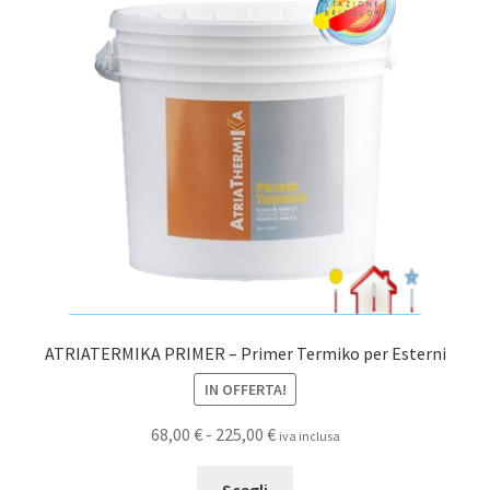
opzioni
possono
essere
scelte
nella
pagina
del
prodotto
ATRIATERMIKA PRIMER – Primer Termiko per Esterni
IN OFFERTA!
Fascia
68,00
€
-
225,00
€
iva inclusa
di
Questo
prezzo:
Scegli