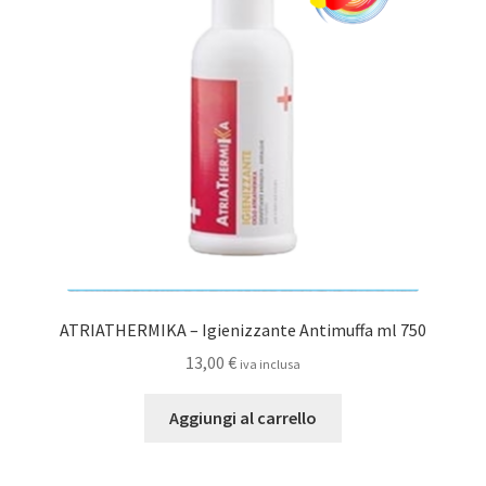
possono
essere
scelte
nella
pagina
del
prodotto
ATRIATHERMIKA – Igienizzante Antimuffa ml 750
13,00
€
iva inclusa
Aggiungi al carrello