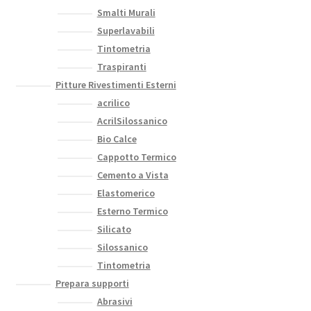
Smalti Murali
Superlavabili
Tintometria
Traspiranti
Pitture Rivestimenti Esterni
acrilico
AcrilSilossanico
Bio Calce
Cappotto Termico
Cemento a Vista
Elastomerico
Esterno Termico
Silicato
Silossanico
Tintometria
Prepara supporti
Abrasivi