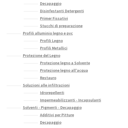
Decapaggio
Disinfestanti Detergenti
Primer Fissativi
Stucchi di preparazione
Profili alluminio legno e pvc
Profili Legno
Profili Metallici
Protezione del Legno
Protezione legno a Solvente
Protezione legno all'acqua
Restauro
Soluzioni alle infiltrazioni
Idrorepellenti
Impermeabilizzanti - Incapsulanti
Solventi - Pigmenti - Decapaggio
Additivi per Pitture
Decapaggio