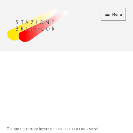
Vai
Vai
Menu
alla
al
navigazione
contenuto
Home
Carrello
Chi siamo
Consegna
Il mio account
Home
Pitture interne
PALETTE COLORI – Verdi
Pagamento