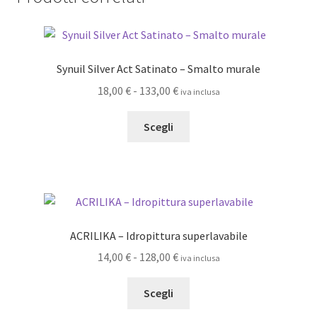
Synuil Silver Act Satinato – Smalto murale
Fascia
18,00
€
-
133,00
€
iva inclusa
di
Questo
prezzo:
Scegli
prodotto
da
ha
18,00 €
più
a
varianti.
133,00 €
Le
opzioni
ACRILIKA – Idropittura superlavabile
possono
Fascia
14,00
€
-
128,00
€
iva inclusa
essere
di
scelte
Questo
prezzo:
Scegli
nella
prodotto
da
pagina