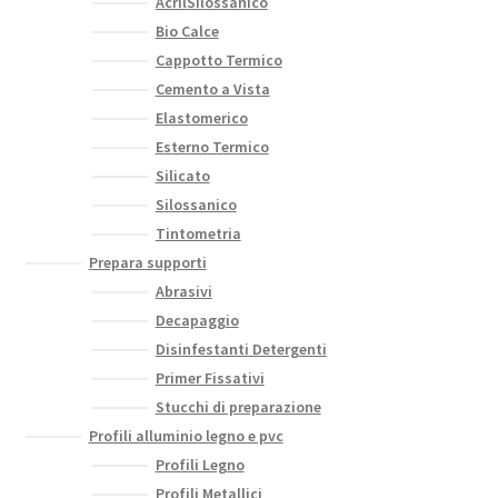
AcrilSilossanico
Bio Calce
Cappotto Termico
Cemento a Vista
Elastomerico
Esterno Termico
Silicato
Silossanico
Tintometria
Prepara supporti
Abrasivi
Decapaggio
Disinfestanti Detergenti
Primer Fissativi
Stucchi di preparazione
Profili alluminio legno e pvc
Profili Legno
Profili Metallici