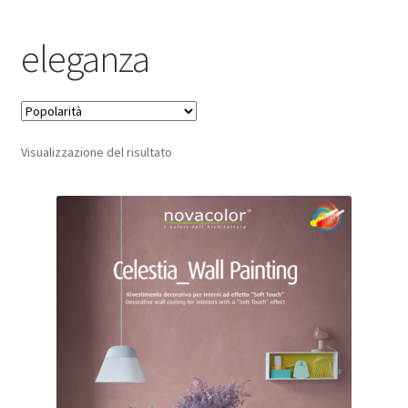
Pagamento sicuro
eleganza
Privacy Policy
Termini e condizioni d’uso
Visualizzazione del risultato