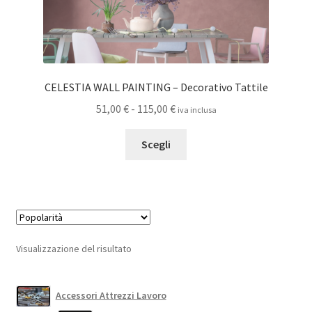
CELESTIA WALL PAINTING – Decorativo Tattile
Fascia
51,00
€
-
115,00
€
iva inclusa
di
Questo
prezzo:
Scegli
prodotto
da
ha
51,00 €
più
a
varianti.
115,00 €
Le
opzioni
Visualizzazione del risultato
possono
essere
scelte
Accessori Attrezzi Lavoro
nella