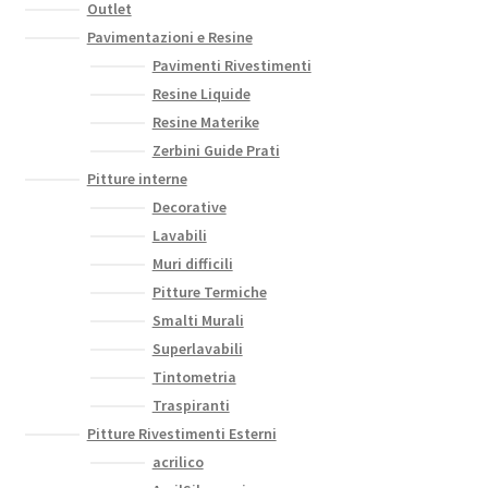
Outlet
Pavimentazioni e Resine
Pavimenti Rivestimenti
Resine Liquide
Resine Materike
Zerbini Guide Prati
Pitture interne
Decorative
Lavabili
Muri difficili
Pitture Termiche
Smalti Murali
Superlavabili
Tintometria
Traspiranti
Pitture Rivestimenti Esterni
acrilico