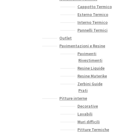
Cappotto Termico
Esterno Termico
Interno Termico
Pannelli Termici
Outlet
Pavimentazioni e Resine
Pavimenti
Rivestimenti
Resine Liquide
Resine Materike
Zerbini Guide
Prati
Pitture interne
Decorative
Lavabili
Muri difficili
Pitture Termiche