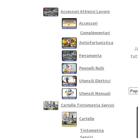
Accessori Attrezzi Lavoro
Accessori
Complementari
Antinfortunistica
J
Ferramenta
tut
Pennelli Rulli
Utensili Elettrici
Utensili Manuali
Cartelle Tintometria Servizi
Cartelle
Tintometria
Servizi