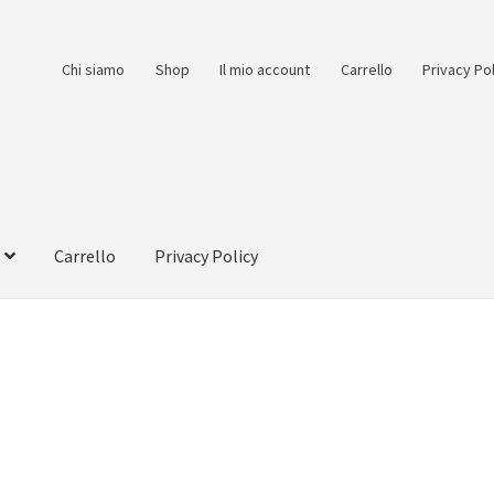
Chi siamo
Shop
Il mio account
Carrello
Privacy Po
Carrello
Privacy Policy
count
Pagamento
Pagamento sicuro
Privacy Policy