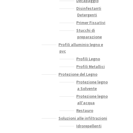
Decapaggio
Disinfestanti
Detergenti
Primer Fissativi
Stucchi di
preparazione
Profili alluminio legno e
pvc
Profili Legno
Profili Metallici
Protezione del Legno
Protezione legno
a Solvente
Protezione legno
all'acqua
Restauro
Soluzioni alle infiltrazioni
Idrorepellenti