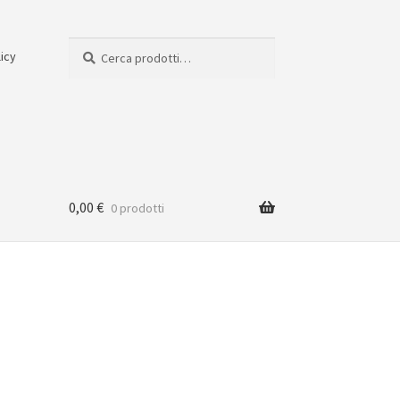
Cerca:
Cerca
licy
0,00
€
0 prodotti