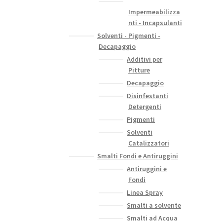
Impermeabilizza
nti - Incapsulanti
Solventi - Pigmenti -
Decapaggio
Additivi per
Pitture
Decapaggio
Disinfestanti
Detergenti
Pigmenti
Solventi
Catalizzatori
Smalti Fondi e Antiruggini
Antiruggini e
Fondi
Linea Spray
Smalti a solvente
Smalti ad Acqua