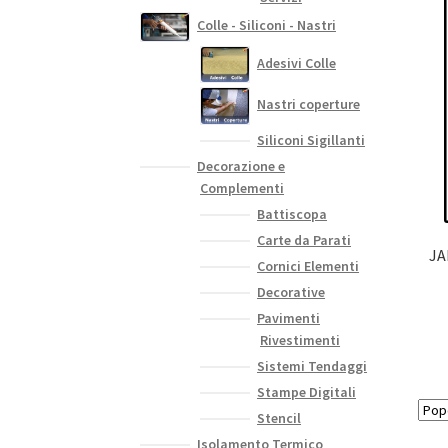
Colle - Siliconi - Nastri
Adesivi Colle
Nastri coperture
Siliconi Sigillanti
Decorazione e
Complementi
Battiscopa
Carte da Parati
JA
Cornici Elementi
Decorative
Pavimenti
Rivestimenti
Sistemi Tendaggi
Stampe Digitali
Stencil
Isolamento Termico