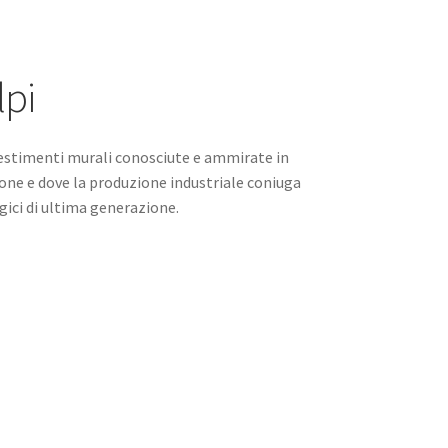
lpi
ivestimenti murali conosciute e ammirate in
ione e dove la produzione industriale coniuga
gici di ultima generazione.