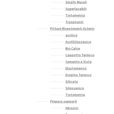
Smalti Murali
Superlavabili
Tintometria
Traspiranti
Pitture Rivestimenti Esterni
acrilico
AcrilSilossanico
Bio Calce
Cappotto Termico
Cemento a Vista
Elastomerico
Esterno Termico
Silicato
Silossanico
Tintometria
Prepara supporti
Abrasivi