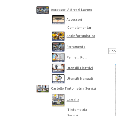
Accessori Attrezzi Lavoro
Accessori
Complementari
Antinfortunistica
Ferramenta
Pennelli Rulli
Utensili Elettrici
Utensili Manuali
Cartelle Tintometria Servizi
Cartelle
Tintometria
Servizi