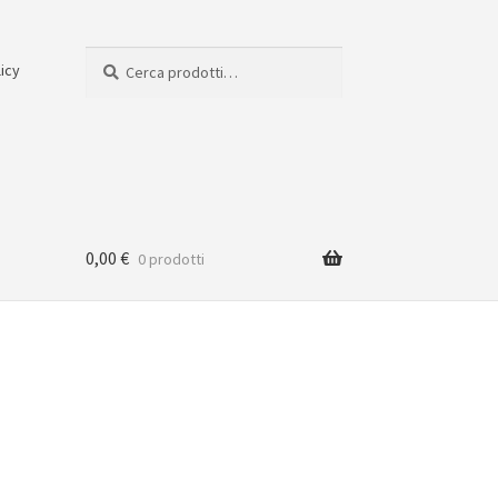
Cerca:
Cerca
licy
0,00
€
0 prodotti