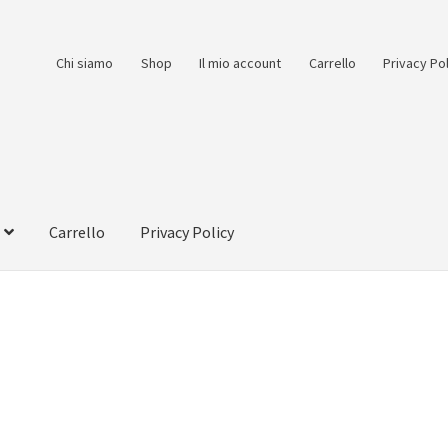
Chi siamo
Shop
Il mio account
Carrello
Privacy Po
Carrello
Privacy Policy
count
Pagamento
Pagamento sicuro
Privacy Policy