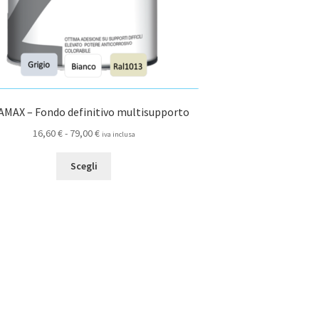
MAX – Fondo definitivo multisupporto
Fascia
16,60
€
-
79,00
€
iva inclusa
di
Questo
prezzo:
Scegli
prodotto
da
ha
16,60 €
più
a
varianti.
79,00 €
Le
opzioni
possono
essere
scelte
nella