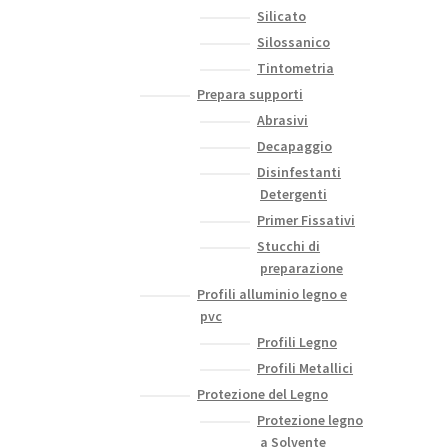
Silicato
Silossanico
Tintometria
Prepara supporti
Abrasivi
Decapaggio
Disinfestanti
Detergenti
Primer Fissativi
Stucchi di
preparazione
Profili alluminio legno e
pvc
Profili Legno
Profili Metallici
Protezione del Legno
Protezione legno
a Solvente