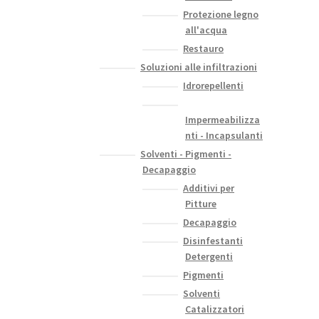
Protezione legno
all'acqua
Restauro
Soluzioni alle infiltrazioni
Idrorepellenti
Impermeabilizza
nti - Incapsulanti
Solventi - Pigmenti -
Decapaggio
Additivi per
Pitture
Decapaggio
Disinfestanti
Detergenti
Pigmenti
Solventi
Catalizzatori