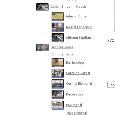
Colle - Siliconi - Nastri
Adesivi Colle
Nastri coperture
Siliconi Sigillanti
EVOK
Decorazione e
Complementi
Battiscopa
Carte da Parati
Cornici Elementi
Decorative
Pavimenti
Rivestimenti