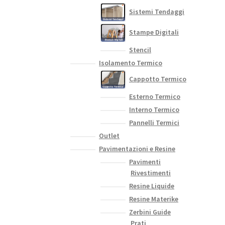
Sistemi Tendaggi
Stampe Digitali
Stencil
Isolamento Termico
Cappotto Termico
Esterno Termico
Interno Termico
Pannelli Termici
Outlet
Pavimentazioni e Resine
Pavimenti
Rivestimenti
Resine Liquide
Resine Materike
Zerbini Guide
Prati