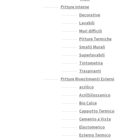
Pitture interne
Decorative
Lavabili
Muri difficili
Pitture Termiche
Smalti Murali
Superlavabili
Tintometria
Traspiranti
Pitture Rivestimenti Esterni
acrilico
AcrilSilossanico
Bio Calce
Cappotto Termico
Cemento a Vista
Elastomerico
Esterno Termico