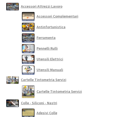
Accessori Attrezzi Lavoro
Accessori Complementari
Antinfortunistica
Ferramenta
Pennelli Rulli
Utensili Elettrici
Utensili Manuali
Cartelle Tintometria Servizi
Cartelle Tintometria Servizi
Colle - Siliconi - Nastri
Adesivi Colle