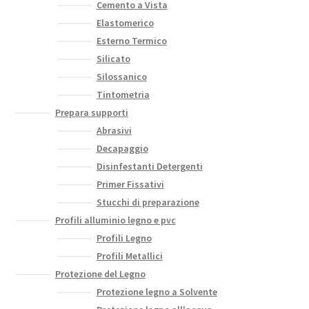
Cemento a Vista
Elastomerico
Esterno Termico
Silicato
Silossanico
Tintometria
Prepara supporti
Abrasivi
Decapaggio
Disinfestanti Detergenti
Primer Fissativi
Stucchi di preparazione
Profili alluminio legno e pvc
Profili Legno
Profili Metallici
Protezione del Legno
Protezione legno a Solvente