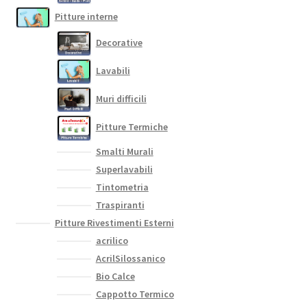
Pitture interne
Decorative
Lavabili
Muri difficili
Pitture Termiche
Smalti Murali
Superlavabili
Tintometria
Traspiranti
Pitture Rivestimenti Esterni
acrilico
AcrilSilossanico
Bio Calce
Cappotto Termico