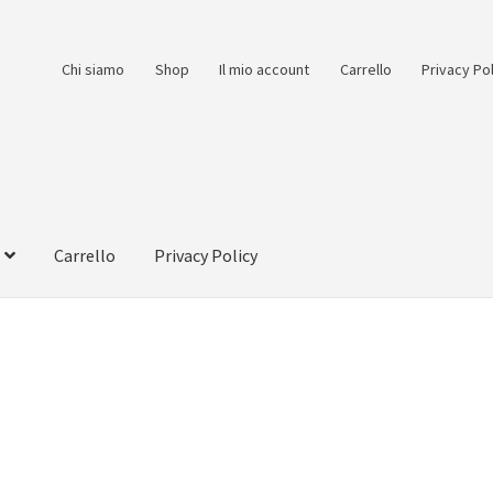
Chi siamo
Shop
Il mio account
Carrello
Privacy Po
Carrello
Privacy Policy
count
Pagamento
Pagamento sicuro
Privacy Policy