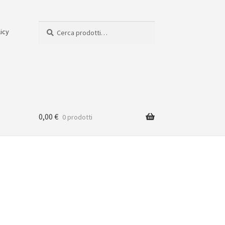
Cerca:
Cerca
licy
0,00
€
0 prodotti