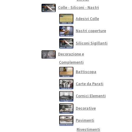
Colle - Siliconi - Nastri
Adesivi Colle
Nastri coperture
Siliconi Sigillanti
Decorazione e
Complementi
Battiscopa
Carte da Parati
Cornici Elementi
Decorative
Pavimenti
Rivestimenti