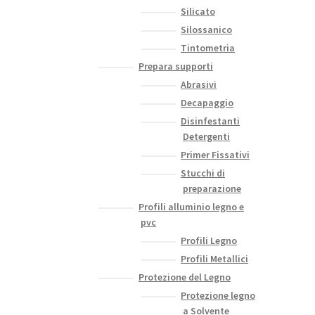
Silicato
Silossanico
Tintometria
Prepara supporti
Abrasivi
Decapaggio
Disinfestanti
Detergenti
Primer Fissativi
Stucchi di
preparazione
Profili alluminio legno e
pvc
Profili Legno
Profili Metallici
Protezione del Legno
Protezione legno
a Solvente