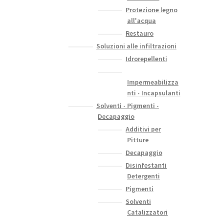
Protezione legno
all'acqua
Restauro
Soluzioni alle infiltrazioni
Idrorepellenti
Impermeabilizza
nti - Incapsulanti
Solventi - Pigmenti -
Decapaggio
Additivi per
Pitture
Decapaggio
Disinfestanti
Detergenti
Pigmenti
Solventi
Catalizzatori