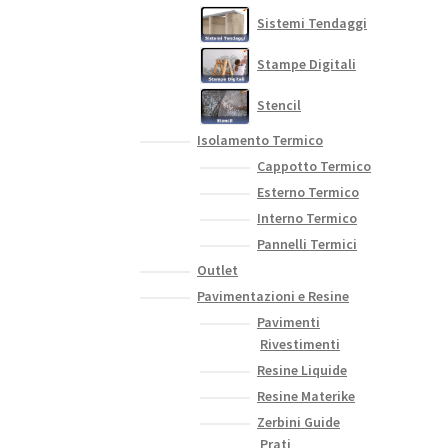
Sistemi Tendaggi
Stampe Digitali
Stencil
Isolamento Termico
Cappotto Termico
Esterno Termico
Interno Termico
Pannelli Termici
Outlet
Pavimentazioni e Resine
Pavimenti
Rivestimenti
Resine Liquide
Resine Materike
Zerbini Guide
Prati