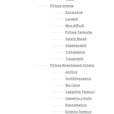
Pitture interne
Decorative
Lavabili
Muri difficili
Pitture Termiche
Smalti Murali
Superlavabili
Tintometria
Traspiranti
Pitture Rivestimenti Esterni
acrilico
AcrilSilossanico
Bio Calce
Cappotto Termico
Cemento a Vista
Elastomerico
Esterno Termico