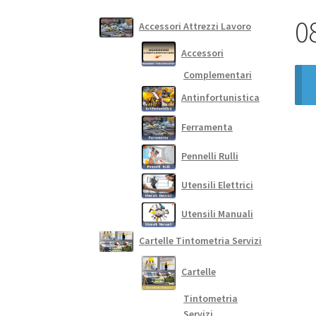
0
Accessori Attrezzi Lavoro
Accessori
Complementari
Antinfortunistica
Ferramenta
Pennelli Rulli
Utensili Elettrici
Utensili Manuali
Cartelle Tintometria Servizi
Cartelle
Tintometria
Servizi