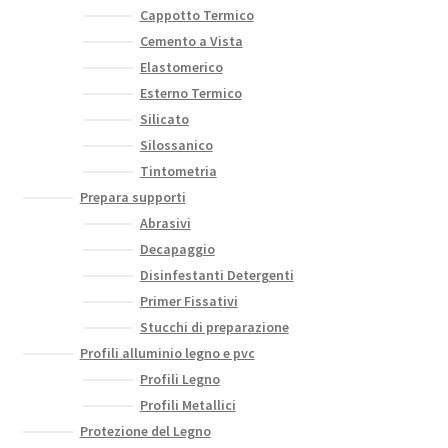
Cappotto Termico
Cemento a Vista
Elastomerico
Esterno Termico
Silicato
Silossanico
Tintometria
Prepara supporti
Abrasivi
Decapaggio
Disinfestanti Detergenti
Primer Fissativi
Stucchi di preparazione
Profili alluminio legno e pvc
Profili Legno
Profili Metallici
Protezione del Legno