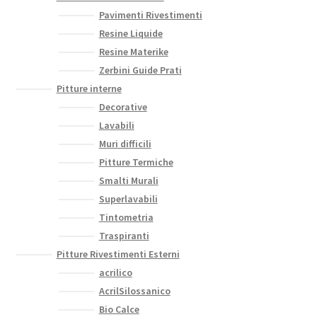
Pavimenti Rivestimenti
Resine Liquide
Resine Materike
Zerbini Guide Prati
Pitture interne
Decorative
Lavabili
Muri difficili
Pitture Termiche
Smalti Murali
Superlavabili
Tintometria
Traspiranti
Pitture Rivestimenti Esterni
acrilico
AcrilSilossanico
Bio Calce