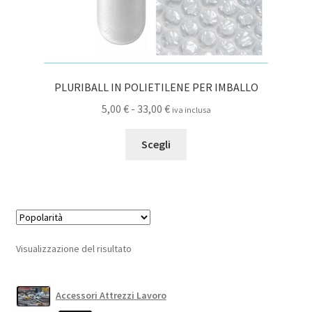
PLURIBALL IN POLIETILENE PER IMBALLO
Fascia
5,00
€
-
33,00
€
iva inclusa
di
Questo
prezzo:
Scegli
prodotto
da
ha
5,00 €
più
a
varianti.
33,00 €
Le
opzioni
Visualizzazione del risultato
possono
essere
scelte
Accessori Attrezzi Lavoro
nella