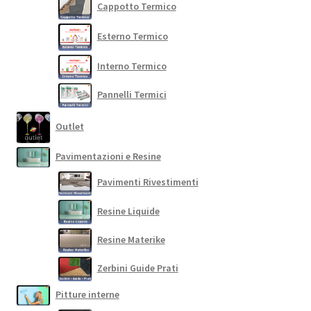
Cappotto Termico
Esterno Termico
Interno Termico
Pannelli Termici
Outlet
Pavimentazioni e Resine
Pavimenti Rivestimenti
Resine Liquide
Resine Materike
Zerbini Guide Prati
Pitture interne