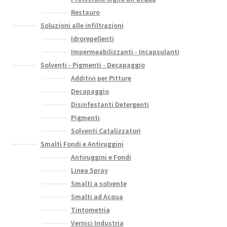
Restauro
Soluzioni alle infiltrazioni
Idrorepellenti
Impermeabilizzanti - Incapsulanti
Solventi - Pigmenti - Decapaggio
Additivi per Pitture
Decapaggio
Disinfestanti Detergenti
Pigmenti
Solventi Catalizzatori
Smalti Fondi e Antiruggini
Antiruggini e Fondi
Linea Spray
Smalti a solvente
Smalti ad Acqua
Tintometria
Vernici Industria