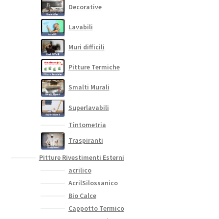
Decorative
Lavabili
Muri difficili
Pitture Termiche
Smalti Murali
Superlavabili
Tintometria
Traspiranti
Pitture Rivestimenti Esterni
acrilico
AcrilSilossanico
Bio Calce
Cappotto Termico