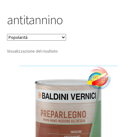
Pagamento sicuro
antitannino
Privacy Policy
Termini e condizioni d’uso
Visualizzazione del risultato