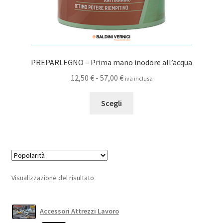
PREPARLEGNO – Prima mano inodore all’acqua
Fascia
12,50
€
-
57,00
€
iva inclusa
di
Questo
prezzo:
Scegli
prodotto
da
ha
12,50 €
più
a
varianti.
57,00 €
Le
opzioni
Visualizzazione del risultato
possono
essere
scelte
Accessori Attrezzi Lavoro
nella