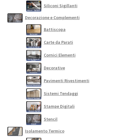
Siliconi Sigillanti
Decorazione e Complementi
Battiscopa
Carte da Parati
Cornici Elementi
Decorative
Pavimenti Rivestimenti
Sistemi Tendaggi
Stampe Digitali
Stencil
Isolamento Termico