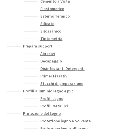
Cemento a Vista
Elastomerico
Esterno Termico
Silicato
Silossanico
Tintometria
Prepara supporti
Abrasivi
Decapaggio
Disinfestanti Detergenti
Primer Fissativi
Stucchi di preparazione
Profili alluminio legno e pvc
Profili Legno
Profili Metallici
Protezione del Legno
Protezione legno a Solvente
Protezione legno all'acqua