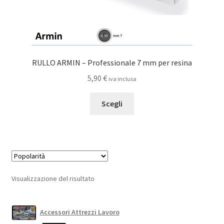
RULLO ARMIN – Professionale 7 mm per resina
5,90
€
iva inclusa
Questo
Scegli
prodotto
ha
più
varianti.
Le
opzioni
Visualizzazione del risultato
possono
essere
scelte
Accessori Attrezzi Lavoro
nella