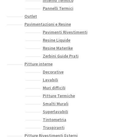
Interno Termico
Pannelli Termici
Outlet
Pavimentazioni e Resine
Pavimenti Rivestimenti
Resine Liquide
Resine Materike
Zerbini Guide Prati
Pitture interne
Decorative
Lavabili
Muri difficili
Pitture Termiche
Smalti Murali
Superlavabili
Tintometria
Traspiranti
Pitture Rivestimenti Esterni