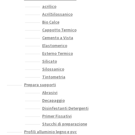
acrilico
AcrilSilossanico
Bio Calce
Cappotto Termico
Cemento a Vista
Elastomerico
Esterno Termico
Silicato
Silossanico
Tintometria
Prepara supporti
Abrasivi
Decapaggio
Disinfestanti Detergenti
Primer Fissativi
Stucchi di preparazione
Profili alluminio legno e pvc