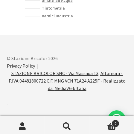
Smalti ad Acqua
Tintometria
Vernici Industria
© Stazione Bricolor 2026
Privacy Policy
STAZIONE BRICOLOR SNC - Via Massaua 13, Altamura -
P.IVA 04481800722 C.F. MNG VCN 71A24 A225F - Realizzato
da:
MediaWebItalia
.
0
Cerca:
Cerca