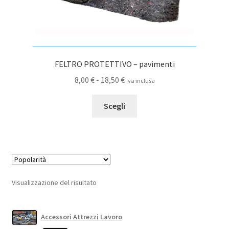
FELTRO PROTETTIVO – pavimenti
Fascia
8,00
€
-
18,50
€
iva inclusa
di
Questo
prezzo:
Scegli
prodotto
da
ha
8,00 €
più
a
varianti.
18,50 €
Le
opzioni
Visualizzazione del risultato
possono
essere
scelte
Accessori Attrezzi Lavoro
nella