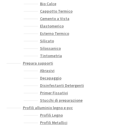
Bio Calce
Cappotto Termico
Cemento a Vista
Elastomerico
Esterno Termico
Silicato
Silossanico
Tintometria
Prepara supporti
Abrasivi
Decapaggio
Disinfestanti Detergenti
Primer Fissativi
Stucchi di preparazione
Profili alluminio legno e pvc
Profili Legno
Profili Metallici