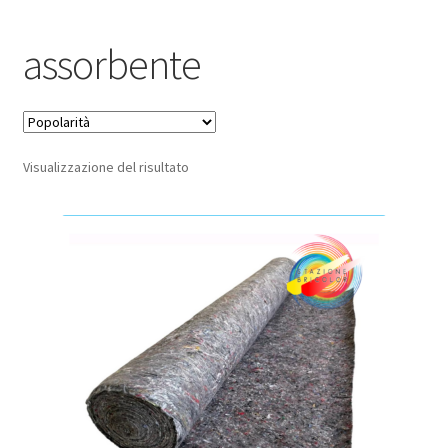
Pagamento sicuro
assorbente
Privacy Policy
Termini e condizioni d’uso
Visualizzazione del risultato