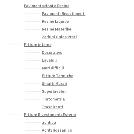
Pavimentazioni e Resine
Pavimenti Rivestimenti
Resine Liquide
Resine Materike
Zerbini Guide Prati
Pitture interne
Decorative
Lavabili
Muri difficili
Pitture Termiche
Smalti Murali
Superlavabili
Tintometria
Traspiranti
Pitture Rivestimenti Esterni
acrilico
AcrilSilossanico