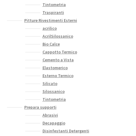
Tintometria
Traspiranti
Pitture Rivestimenti Esterni
acrilico
AcrilSilossanico
Bio Calce
Cappotto Termico
Cemento a Vista
Elastomerico
Esterno Termico
Silicato
Silossanico
Tintometria
Prepara supporti
Abrasivi
Decapaggio
Disinfestanti Detergenti