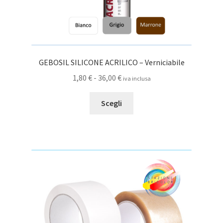
GEBOSIL SILICONE ACRILICO – Verniciabile
Fascia
1,80
€
-
36,00
€
iva inclusa
di
Questo
prezzo:
Scegli
prodotto
da
ha
1,80 €
più
a
varianti.
36,00 €
Le
opzioni
possono
essere
scelte
nella