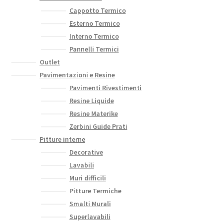
Cappotto Termico
Esterno Termico
Interno Termico
Pannelli Termici
Outlet
Pavimentazioni e Resine
Pavimenti Rivestimenti
Resine Liquide
Resine Materike
Zerbini Guide Prati
Pitture interne
Decorative
Lavabili
Muri difficili
Pitture Termiche
Smalti Murali
Superlavabili