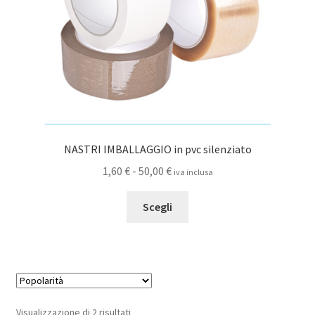
pagina
del
prodotto
NASTRI IMBALLAGGIO in pvc silenziato
Fascia
1,60
€
-
50,00
€
iva inclusa
di
Questo
prezzo:
Scegli
prodotto
da
ha
1,60 €
più
a
varianti.
50,00 €
Le
opzioni
Popolarità
Visualizzazione di 2 risultati