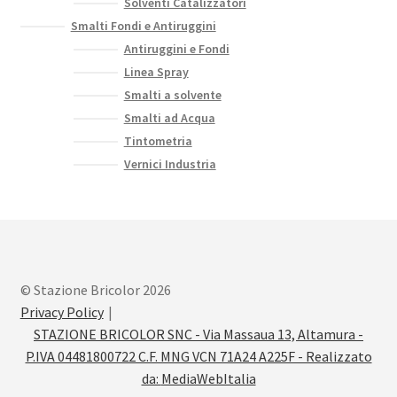
Solventi Catalizzatori
Smalti Fondi e Antiruggini
Antiruggini e Fondi
Linea Spray
Smalti a solvente
Smalti ad Acqua
Tintometria
Vernici Industria
© Stazione Bricolor 2026
Privacy Policy
STAZIONE BRICOLOR SNC - Via Massaua 13, Altamura -
P.IVA 04481800722 C.F. MNG VCN 71A24 A225F - Realizzato
da:
MediaWebItalia