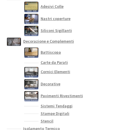
Adesivi Colle
Nastri coperture
Siliconi Sigillanti
Decorazione e Complementi
Battiscopa
Carte da Parati
Cornici Elementi
Decorative
Pavimenti Rivestimenti
Sistemi Tendaggi
Stampe Digitali
Stencil
Isolamento Termico