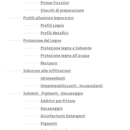
Primer Fissativi
Stucchi di preparazione
Profili alluminio legno e pvc
Profili Legno
Profili Metallici
Protezione del Legno
Protezione legno a Solvente
Protezione legno all'acqua
Restauro
Soluzioni alle infiltrazioni
Idrorepellenti
Impermeabilizzanti - Incapsulanti
Solventi - Pigmenti - Decapaggio
Additivi per Pitture
Decapaggio
Disinfestanti Detergenti
Pigmenti