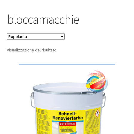
Pagamento sicuro
bloccamacchie
Privacy Policy
Termini e condizioni d’uso
Visualizzazione del risultato