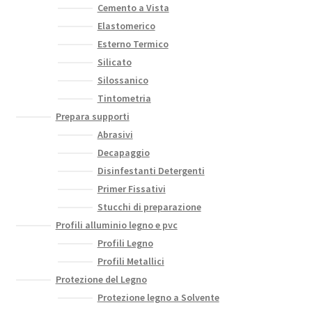
Cemento a Vista
Elastomerico
Esterno Termico
Silicato
Silossanico
Tintometria
Prepara supporti
Abrasivi
Decapaggio
Disinfestanti Detergenti
Primer Fissativi
Stucchi di preparazione
Profili alluminio legno e pvc
Profili Legno
Profili Metallici
Protezione del Legno
Protezione legno a Solvente