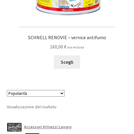
SCHNELL RENOVIE – vernice antifumo
160,00
€
iva inclusa
Questo
Scegli
prodotto
ha
più
varianti.
Le
opzioni
Visualizzazione del risultato
possono
essere
scelte
Accessori Attrezzi Lavoro
nella