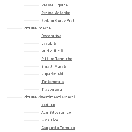
Resine Liquide
Resine Materike
Zerbini Guide Prati
Pitture interne
Decorative
Lavabili
Muri difficili
Pitture Termiche
Smalti Murali
Superlavabili
Tintometria
Traspiranti
Pitture Rivestimenti Esterni
acrilico
AcrilSilossanico
Bio Calce
Cappotto Termico