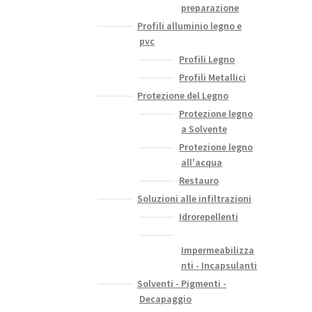
preparazione
Profili alluminio legno e
pvc
Profili Legno
Profili Metallici
Protezione del Legno
Protezione legno
a Solvente
Protezione legno
all'acqua
Restauro
Soluzioni alle infiltrazioni
Idrorepellenti
Impermeabilizza
nti - Incapsulanti
Solventi - Pigmenti -
Decapaggio