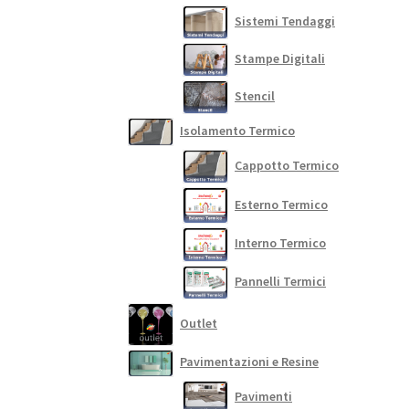
Sistemi Tendaggi
Stampe Digitali
Stencil
Isolamento Termico
Cappotto Termico
Esterno Termico
Interno Termico
Pannelli Termici
Outlet
Pavimentazioni e Resine
Pavimenti