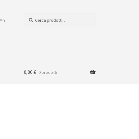
Cerca:
Cerca
licy
0,00
€
0 prodotti