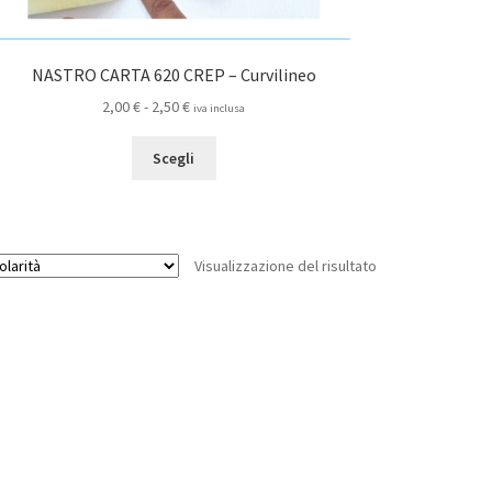
NASTRO CARTA 620 CREP – Curvilineo
Fascia
2,00
€
-
2,50
€
iva inclusa
di
Questo
prezzo:
Scegli
prodotto
da
ha
2,00 €
più
a
varianti.
2,50 €
Visualizzazione del risultato
Le
opzioni
possono
essere
scelte
nella
pagina
del
prodotto