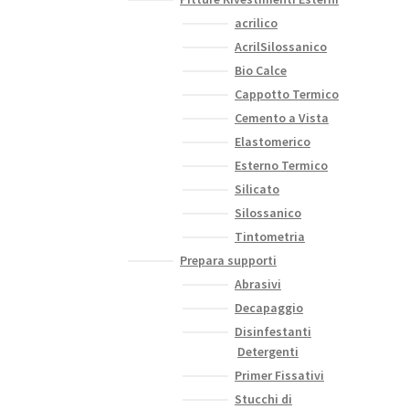
acrilico
AcrilSilossanico
Bio Calce
Cappotto Termico
Cemento a Vista
Elastomerico
Esterno Termico
Silicato
Silossanico
Tintometria
Prepara supporti
Abrasivi
Decapaggio
Disinfestanti
Detergenti
Primer Fissativi
Stucchi di