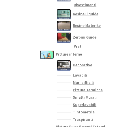
Rivestimenti
Resine Liquide
Resine Materike
Zerbini Guide
Prati
Pitture interne
Decorative
Lavabili
Muri difficili
Pitture Termiche
Smalti Murali
Superlavabili
Tintometria
Traspiranti
Pitture Rivestimenti Esterni