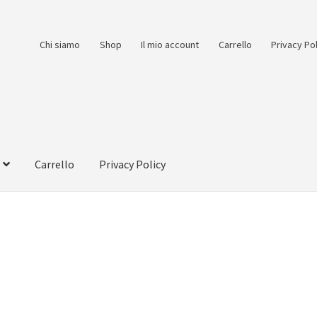
Chi siamo
Shop
Il mio account
Carrello
Privacy Po
Carrello
Privacy Policy
count
Pagamento
Pagamento sicuro
Privacy Policy