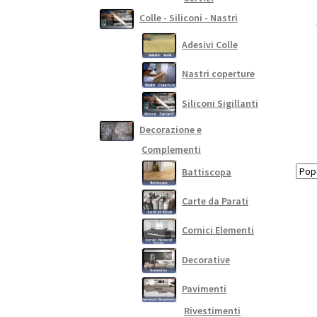
Colle - Siliconi - Nastri
Adesivi Colle
Nastri coperture
Siliconi Sigillanti
Decorazione e
Complementi
Battiscopa
Carte da Parati
Cornici Elementi
Decorative
Pavimenti
Rivestimenti