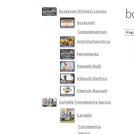
b
Accessori Attrezzi Lavoro
Accessori
Complementari
Antinfortunistica
Ferramenta
Pennelli Rulli
Utensili Elettrici
Utensili Manuali
Cartelle Tintometria Servizi
Cartelle
Tintometria
Servizi