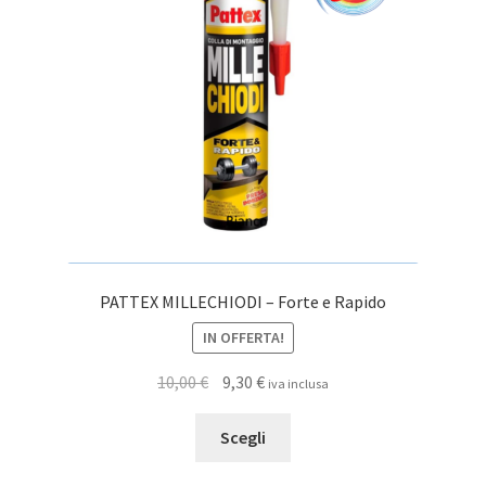
PATTEX MILLECHIODI – Forte e Rapido
IN OFFERTA!
Il
Il
10,00
€
9,30
€
iva inclusa
prezzo
prezzo
Questo
originale
attuale
Scegli
prodotto
era:
è:
ha