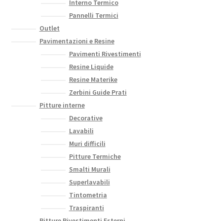
Interno Termico
Pannelli Termici
Outlet
Pavimentazioni e Resine
Pavimenti Rivestimenti
Resine Liquide
Resine Materike
Zerbini Guide Prati
Pitture interne
Decorative
Lavabili
Muri difficili
Pitture Termiche
Smalti Murali
Superlavabili
Tintometria
Traspiranti
Pitture Rivestimenti Esterni