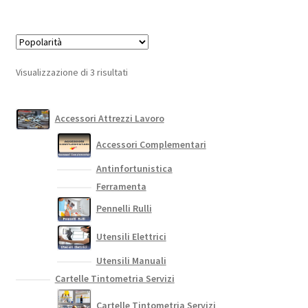
10,00 €.
9,30 €.
più
varianti.
Le
opzioni
Popolarità
Visualizzazione di 3 risultati
possono
essere
scelte
Accessori Attrezzi Lavoro
nella
Accessori Complementari
pagina
del
Antinfortunistica
prodotto
Ferramenta
Pennelli Rulli
Utensili Elettrici
Utensili Manuali
Cartelle Tintometria Servizi
Cartelle Tintometria Servizi