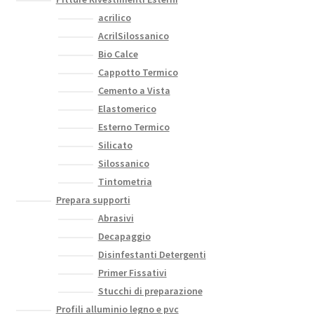
acrilico
AcrilSilossanico
Bio Calce
Cappotto Termico
Cemento a Vista
Elastomerico
Esterno Termico
Silicato
Silossanico
Tintometria
Prepara supporti
Abrasivi
Decapaggio
Disinfestanti Detergenti
Primer Fissativi
Stucchi di preparazione
Profili alluminio legno e pvc