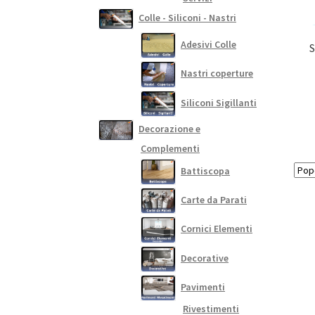
Colle - Siliconi - Nastri
Adesivi Colle
S
Nastri coperture
Siliconi Sigillanti
Decorazione e
Complementi
Battiscopa
Carte da Parati
Cornici Elementi
Decorative
Pavimenti
Rivestimenti