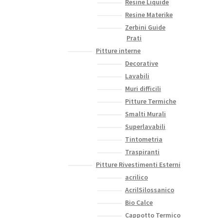
Resine Liquide
Resine Materike
Zerbini Guide
Prati
Pitture interne
Decorative
Lavabili
Muri difficili
Pitture Termiche
Smalti Murali
Superlavabili
Tintometria
Traspiranti
Pitture Rivestimenti Esterni
acrilico
AcrilSilossanico
Bio Calce
Cappotto Termico