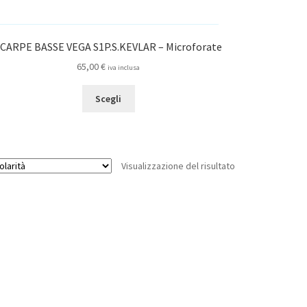
CARPE BASSE VEGA S1P.S.KEVLAR – Microforate
65,00
€
iva inclusa
Questo
Scegli
prodotto
ha
più
varianti.
Visualizzazione del risultato
Le
opzioni
possono
essere
scelte
nella
pagina
del
prodotto