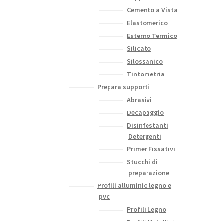
Cemento a Vista
Elastomerico
Esterno Termico
Silicato
Silossanico
Tintometria
Prepara supporti
Abrasivi
Decapaggio
Disinfestanti
Detergenti
Primer Fissativi
Stucchi di
preparazione
Profili alluminio legno e
pvc
Profili Legno