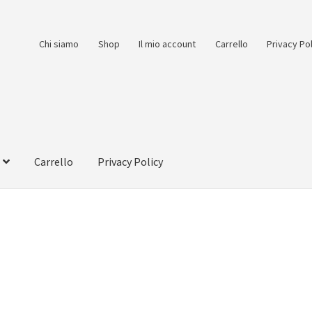
Chi siamo
Shop
Il mio account
Carrello
Privacy Po
Carrello
Privacy Policy
count
Pagamento
Pagamento sicuro
Privacy Policy