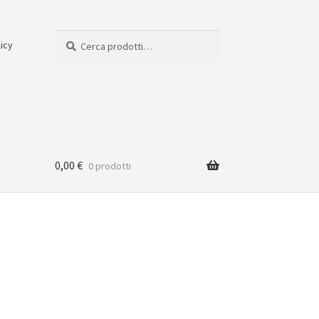
Cerca:
Cerca
licy
0,00
€
0 prodotti