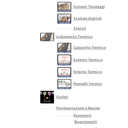
Sistemi Tendaggi
Stampe Digitali
Stencil
Isolamento Termico
Cappotto Termico
Esterno Termico
Interno Termico
Pannelli Termici
Outlet
Pavimentazioni e Resine
Pavimenti
Rivestimenti