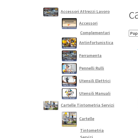
c
Accessori Attrezzi Lavoro
Accessori
Complementari
Antinfortunistica
Ferramenta
Pennelli Rulli
Utensili Elettrici
Utensili Manuali
Cartelle Tintometria Servizi
Cartelle
Tintometria
Servizi