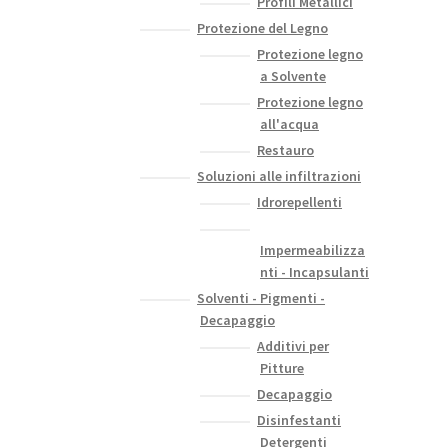
Profili Metallici
Protezione del Legno
Protezione legno
a Solvente
Protezione legno
all'acqua
Restauro
Soluzioni alle infiltrazioni
Idrorepellenti
Impermeabilizza
nti - Incapsulanti
Solventi - Pigmenti -
Decapaggio
Additivi per
Pitture
Decapaggio
Disinfestanti
Detergenti