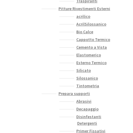
Traspiranti
Pitture Rivestimenti Esterni
acrilico
AcrilSilossanico
Bio Calce
Cappotto Termico
Cemento a Vista
Elastomerico
Esterno Termico
Silicato
Silossanico
Tintometria
Prepara supporti
Abrasivi
Decapaggio
Disinfestanti
Detergenti
Primer Fissativi