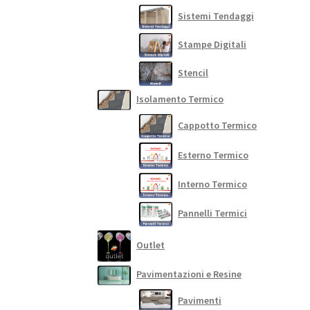
Sistemi Tendaggi
Stampe Digitali
Stencil
Isolamento Termico
Cappotto Termico
Esterno Termico
Interno Termico
Pannelli Termici
Outlet
Pavimentazioni e Resine
Pavimenti