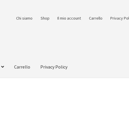
Chi siamo
Shop
Il mio account
Carrello
Privacy Po
Carrello
Privacy Policy
count
Pagamento
Pagamento sicuro
Privacy Policy