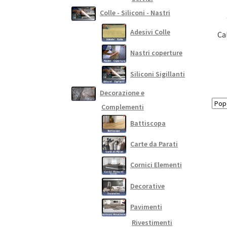
Colle - Siliconi - Nastri
Adesivi Colle
Ca
Nastri coperture
Siliconi Sigillanti
Decorazione e
Complementi
Battiscopa
Carte da Parati
Cornici Elementi
Decorative
Pavimenti
Rivestimenti