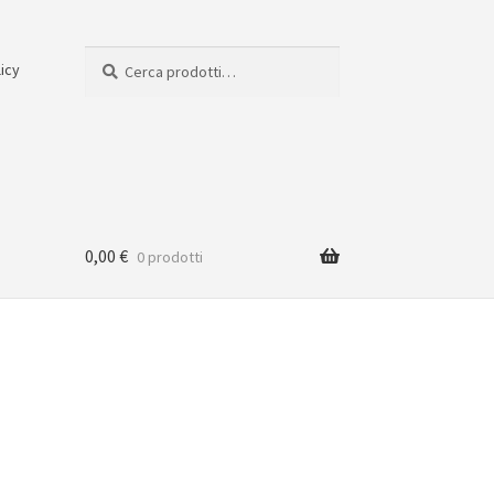
Cerca:
Cerca
licy
0,00
€
0 prodotti