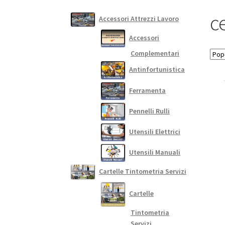
c
Accessori Attrezzi Lavoro
Accessori
Complementari
Antinfortunistica
Ferramenta
Pennelli Rulli
Utensili Elettrici
Utensili Manuali
Cartelle Tintometria Servizi
Cartelle
Tintometria
Servizi