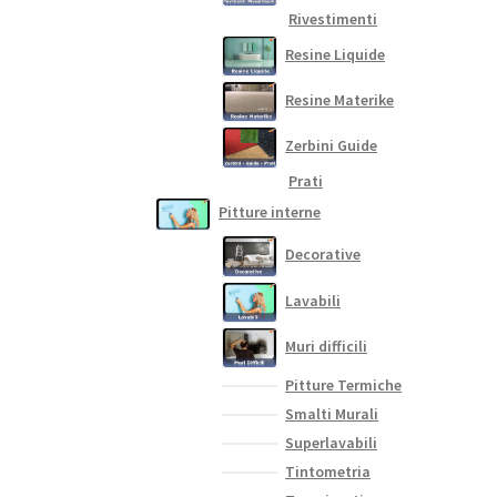
Rivestimenti
Resine Liquide
Resine Materike
Zerbini Guide
Prati
Pitture interne
Decorative
Lavabili
Muri difficili
Pitture Termiche
Smalti Murali
Superlavabili
Tintometria