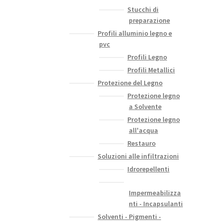
Stucchi di
preparazione
Profili alluminio legno e
pvc
Profili Legno
Profili Metallici
Protezione del Legno
Protezione legno
a Solvente
Protezione legno
all'acqua
Restauro
Soluzioni alle infiltrazioni
Idrorepellenti
Impermeabilizza
nti - Incapsulanti
Solventi - Pigmenti -