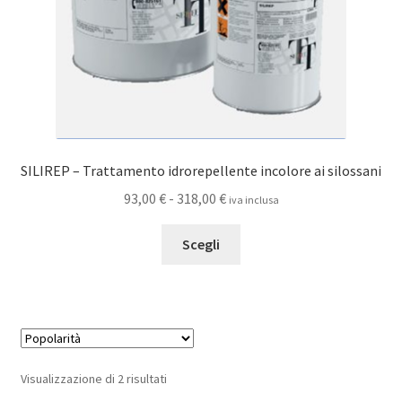
SILIREP – Trattamento idrorepellente incolore ai silossani
Fascia
93,00
€
-
318,00
€
iva inclusa
di
Questo
prezzo:
Scegli
prodotto
da
ha
93,00 €
più
a
varianti.
318,00 €
Le
opzioni
Popolarità
Visualizzazione di 2 risultati
possono