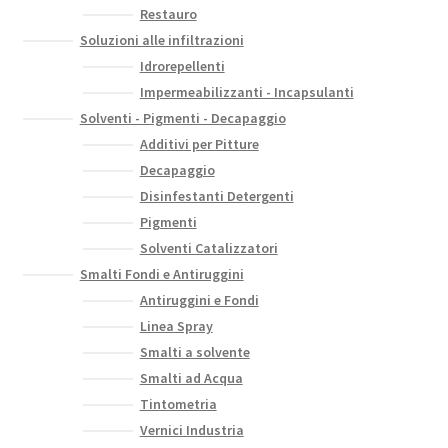
Restauro
Soluzioni alle infiltrazioni
Idrorepellenti
Impermeabilizzanti - Incapsulanti
Solventi - Pigmenti - Decapaggio
Additivi per Pitture
Decapaggio
Disinfestanti Detergenti
Pigmenti
Solventi Catalizzatori
Smalti Fondi e Antiruggini
Antiruggini e Fondi
Linea Spray
Smalti a solvente
Smalti ad Acqua
Tintometria
Vernici Industria