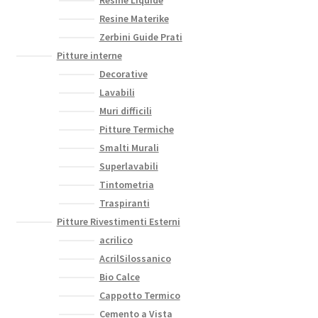
Resine Materike
Zerbini Guide Prati
Pitture interne
Decorative
Lavabili
Muri difficili
Pitture Termiche
Smalti Murali
Superlavabili
Tintometria
Traspiranti
Pitture Rivestimenti Esterni
acrilico
AcrilSilossanico
Bio Calce
Cappotto Termico
Cemento a Vista