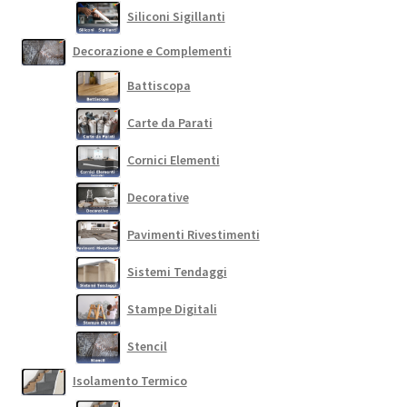
Siliconi Sigillanti
Decorazione e Complementi
Battiscopa
Carte da Parati
Cornici Elementi
Decorative
Pavimenti Rivestimenti
Sistemi Tendaggi
Stampe Digitali
Stencil
Isolamento Termico