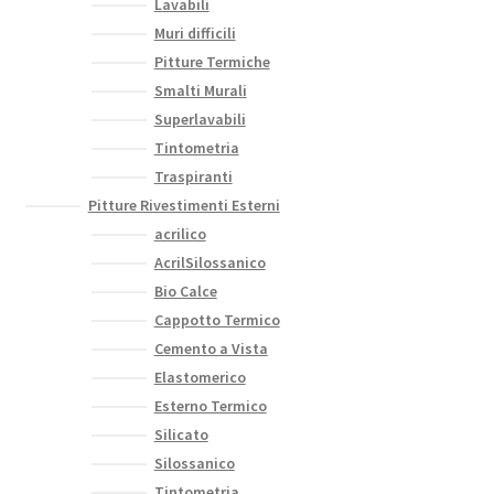
Lavabili
Muri difficili
Pitture Termiche
Smalti Murali
Superlavabili
Tintometria
Traspiranti
Pitture Rivestimenti Esterni
acrilico
AcrilSilossanico
Bio Calce
Cappotto Termico
Cemento a Vista
Elastomerico
Esterno Termico
Silicato
Silossanico
Tintometria