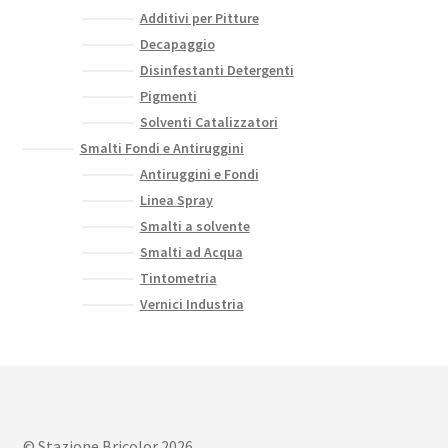
Additivi per Pitture
Decapaggio
Disinfestanti Detergenti
Pigmenti
Solventi Catalizzatori
Smalti Fondi e Antiruggini
Antiruggini e Fondi
Linea Spray
Smalti a solvente
Smalti ad Acqua
Tintometria
Vernici Industria
© Stazione Bricolor 2026