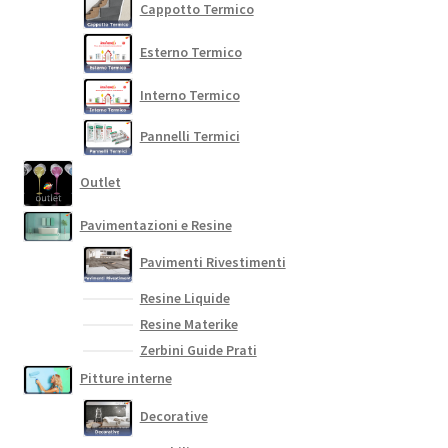
Cappotto Termico
Esterno Termico
Interno Termico
Pannelli Termici
Outlet
Pavimentazioni e Resine
Pavimenti Rivestimenti
Resine Liquide
Resine Materike
Zerbini Guide Prati
Pitture interne
Decorative