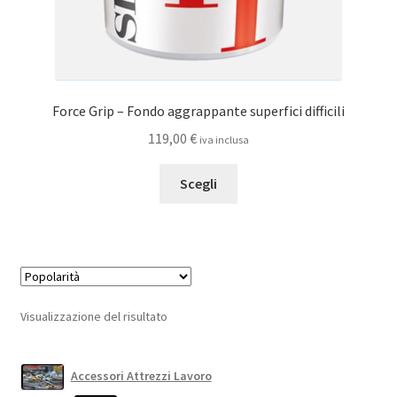
Force Grip – Fondo aggrappante superfici difficili
119,00
€
iva inclusa
Questo
Scegli
prodotto
ha
più
varianti.
Le
opzioni
Visualizzazione del risultato
possono
essere
scelte
Accessori Attrezzi Lavoro
nella