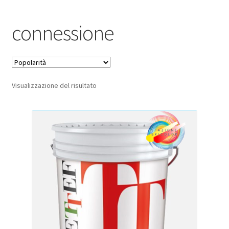
Pagamento sicuro
connessione
Privacy Policy
Termini e condizioni d’uso
Visualizzazione del risultato