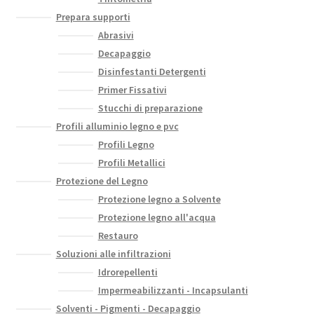
Prepara supporti
Abrasivi
Decapaggio
Disinfestanti Detergenti
Primer Fissativi
Stucchi di preparazione
Profili alluminio legno e pvc
Profili Legno
Profili Metallici
Protezione del Legno
Protezione legno a Solvente
Protezione legno all'acqua
Restauro
Soluzioni alle infiltrazioni
Idrorepellenti
Impermeabilizzanti - Incapsulanti
Solventi - Pigmenti - Decapaggio