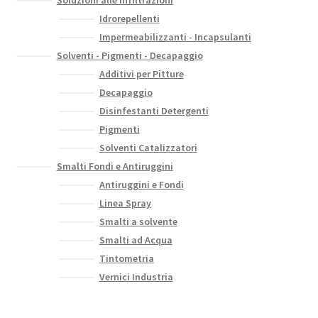
Idrorepellenti
Impermeabilizzanti - Incapsulanti
Solventi - Pigmenti - Decapaggio
Additivi per Pitture
Decapaggio
Disinfestanti Detergenti
Pigmenti
Solventi Catalizzatori
Smalti Fondi e Antiruggini
Antiruggini e Fondi
Linea Spray
Smalti a solvente
Smalti ad Acqua
Tintometria
Vernici Industria