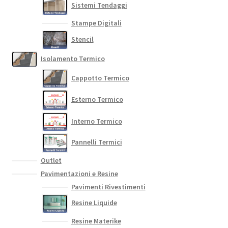
Sistemi Tendaggi
Stampe Digitali
Stencil
Isolamento Termico
Cappotto Termico
Esterno Termico
Interno Termico
Pannelli Termici
Outlet
Pavimentazioni e Resine
Pavimenti Rivestimenti
Resine Liquide
Resine Materike