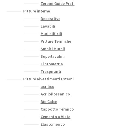
Zerbini Guide Prati
Pitture interne
Decorative
Lavabili
Muri difficili
Pitture Termiche
Smalti Murali
Superlavabili
Tintometria
Traspiranti
Pitture Rivestimenti Esterni
acrilico
AcrilSilossanico
Bio Calce
Cappotto Termico
Cemento a Vista
Elastomerico