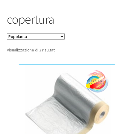
Pagamento sicuro
copertura
Privacy Policy
Termini e condizioni d’uso
Popolarità
Visualizzazione di 3 risultati