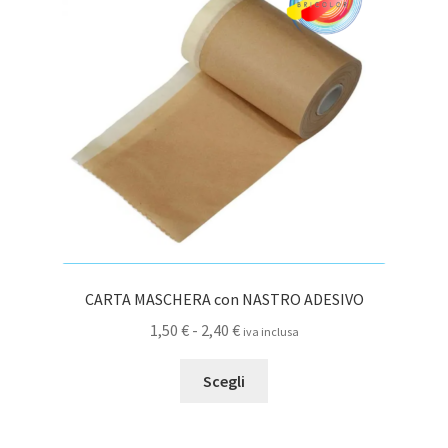
possono
essere
scelte
nella
pagina
del
prodotto
CARTA MASCHERA con NASTRO ADESIVO
Fascia
1,50
€
-
2,40
€
iva inclusa
di
Questo
prezzo:
Scegli
prodotto
da
ha
1,50 €
più