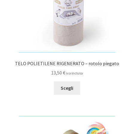
pagina
del
prodotto
TELO POLIETILENE RIGENERATO – rotolo piegato
13,50
€
iva inclusa
Questo
Scegli
prodotto
ha
più
varianti.
Le
opzioni