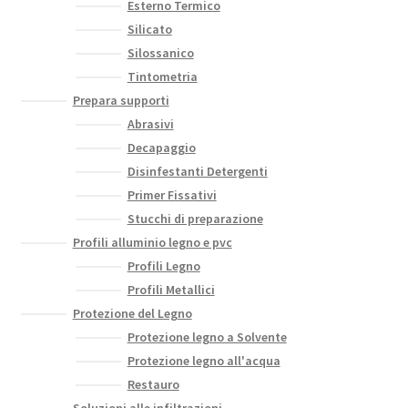
Esterno Termico
Silicato
Silossanico
Tintometria
Prepara supporti
Abrasivi
Decapaggio
Disinfestanti Detergenti
Primer Fissativi
Stucchi di preparazione
Profili alluminio legno e pvc
Profili Legno
Profili Metallici
Protezione del Legno
Protezione legno a Solvente
Protezione legno all'acqua
Restauro
Soluzioni alle infiltrazioni