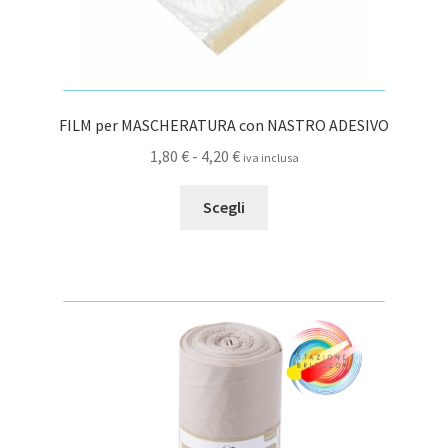
FILM per MASCHERATURA con NASTRO ADESIVO
Fascia
1,80
€
-
4,20
€
iva inclusa
di
Questo
prezzo:
Scegli
prodotto
da
ha
1,80 €
più
a
varianti.
4,20 €
Le
opzioni
possono
essere
scelte
nella