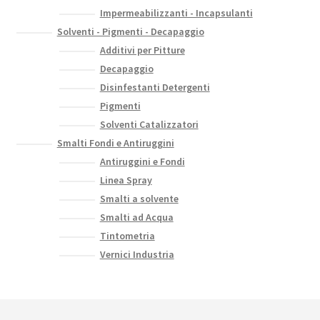
Impermeabilizzanti - Incapsulanti
Solventi - Pigmenti - Decapaggio
Additivi per Pitture
Decapaggio
Disinfestanti Detergenti
Pigmenti
Solventi Catalizzatori
Smalti Fondi e Antiruggini
Antiruggini e Fondi
Linea Spray
Smalti a solvente
Smalti ad Acqua
Tintometria
Vernici Industria