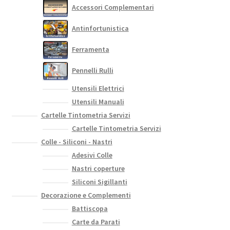
Accessori Complementari
pagina
del
Antinfortunistica
prodotto
Ferramenta
Pennelli Rulli
Utensili Elettrici
Utensili Manuali
Cartelle Tintometria Servizi
Cartelle Tintometria Servizi
Colle - Siliconi - Nastri
Adesivi Colle
Nastri coperture
Siliconi Sigillanti
Decorazione e Complementi
Battiscopa
Carte da Parati