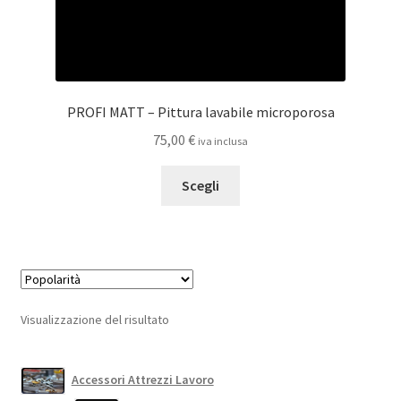
PROFI MATT – Pittura lavabile microporosa
75,00
€
iva inclusa
Questo
Scegli
prodotto
ha
più
varianti.
Le
opzioni
Visualizzazione del risultato
possono
essere
scelte
Accessori Attrezzi Lavoro
nella