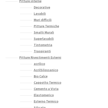
Pitture interne
Decorative
Lavabili
Muri difficili
Pitture Termiche
Smalti Murali
Superlavabili
Tintometria
Traspiranti
Pitture Rivestimenti Esterni
acrilico
AcrilSilossanico
Bio Calce
Cappotto Termico
Cemento a Vista
Elastomerico
Esterno Termico
Silicato