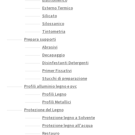
Elastomerico
Esterno Termico
Silicato
Silossanico
Tintometria
Prepara supporti
Abrasivi
Decapaggio
Disinfestanti Detergenti
Primer Fissativi
Stucchi di preparazione
Profili alluminio legno e pvc
Profili Legno
Profili Metallici
Protezione del Legno
Protezione legno a Solvente
Protezione legno all'acqua
Restauro