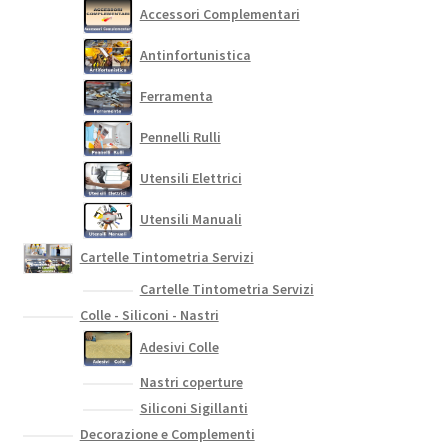
Accessori Complementari
pagina
del
Antinfortunistica
prodotto
Ferramenta
Pennelli Rulli
Utensili Elettrici
Utensili Manuali
Cartelle Tintometria Servizi
Cartelle Tintometria Servizi
Colle - Siliconi - Nastri
Adesivi Colle
Nastri coperture
Siliconi Sigillanti
Decorazione e Complementi