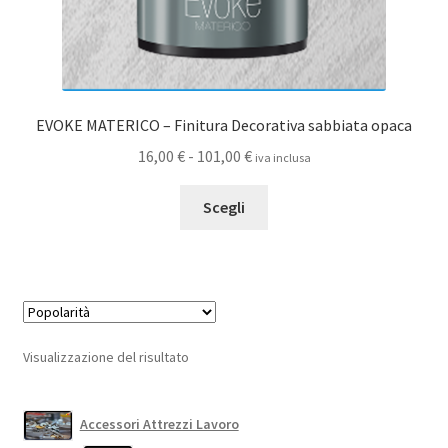
EVOKE MATERICO – Finitura Decorativa sabbiata opaca
Fascia
16,00
€
-
101,00
€
iva inclusa
di
Questo
prezzo:
Scegli
prodotto
da
ha
16,00 €
più
a
varianti.
101,00 €
Le
opzioni
Visualizzazione del risultato
possono
essere
scelte
Accessori Attrezzi Lavoro
nella