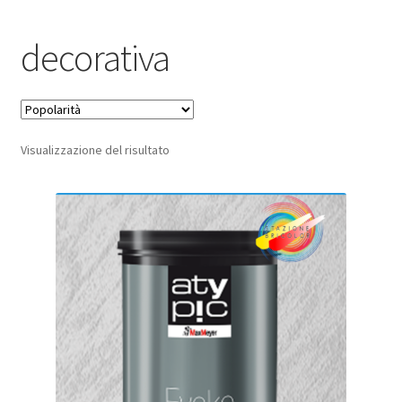
Pagamento sicuro
decorativa
Privacy Policy
Termini e condizioni d’uso
Visualizzazione del risultato