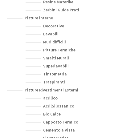
Resine Materike
Zerbini Guide Prati
Pitture interne
Decorative
Lavabili
Muri difficili
Pitture Termiche
Smalti Murali
Superlavabili
Tintometria
Traspiranti
Pitture Rivestimenti Esterni
acrilico
AcrilSilossanico
Bio Calce
Cappotto Termico
Cemento a Vista