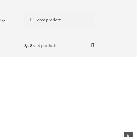
Cerca:
Cerca
licy
0,00
€
0 prodotti