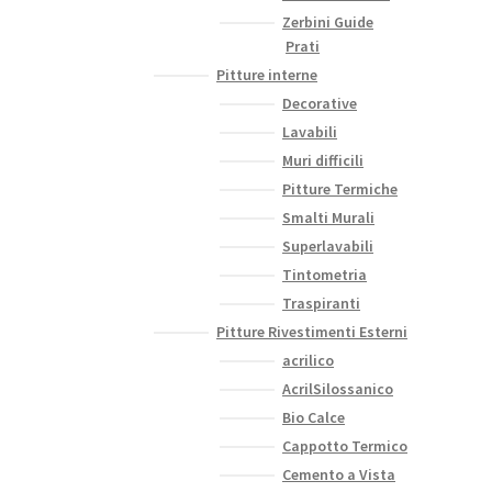
Zerbini Guide
Prati
Pitture interne
Decorative
Lavabili
Muri difficili
Pitture Termiche
Smalti Murali
Superlavabili
Tintometria
Traspiranti
Pitture Rivestimenti Esterni
acrilico
AcrilSilossanico
Bio Calce
Cappotto Termico
Cemento a Vista