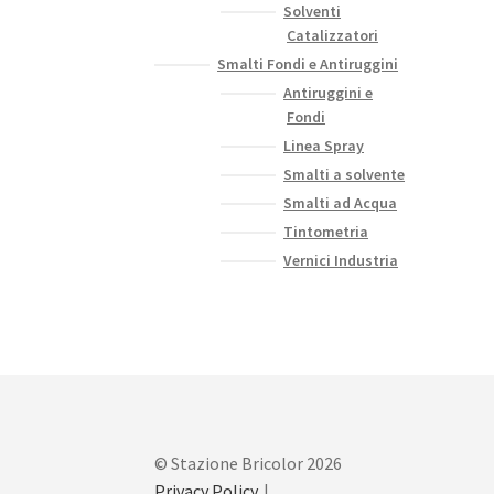
Solventi
Catalizzatori
Smalti Fondi e Antiruggini
Antiruggini e
Fondi
Linea Spray
Smalti a solvente
Smalti ad Acqua
Tintometria
Vernici Industria
© Stazione Bricolor 2026
Privacy Policy