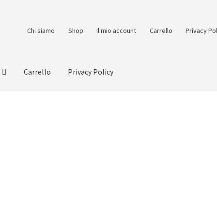
Chi siamo
Shop
Il mio account
Carrello
Privacy Po
Carrello
Privacy Policy
count
Pagamento
Pagamento sicuro
Privacy Policy