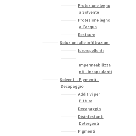
Protezione legno
a Solvente
Protezione legno
all'acqua
Restauro
Soluzioni alle infiltrazioni
Idrorepellenti
Impermeabilizza
nti - Incapsulanti
Solventi - Pigmenti -
Decapaggio
Additivi per
Pitture
Decapaggio
Disinfestanti
Detergenti
Pigmenti