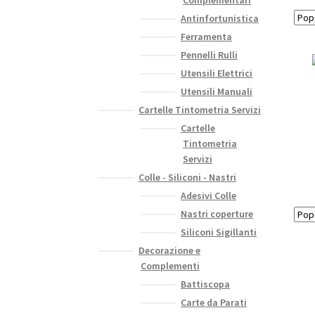
Antinfortunistica
Ferramenta
Pennelli Rulli
Utensili Elettrici
Utensili Manuali
Cartelle Tintometria Servizi
Cartelle
Tintometria
Servizi
Colle - Siliconi - Nastri
Adesivi Colle
Nastri coperture
Siliconi Sigillanti
Decorazione e
Complementi
Battiscopa
Carte da Parati