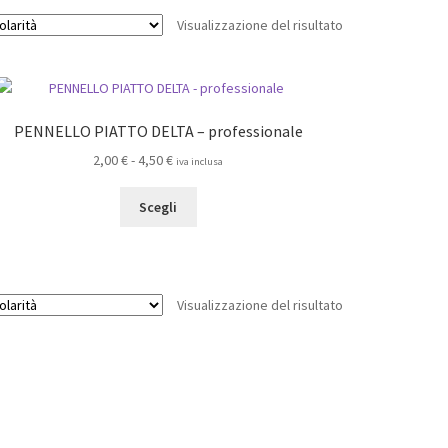
Visualizzazione del risultato
PENNELLO PIATTO DELTA – professionale
Fascia
2,00
€
-
4,50
€
iva inclusa
di
Questo
prezzo:
Scegli
prodotto
da
ha
2,00 €
più
a
varianti.
4,50 €
Visualizzazione del risultato
Le
opzioni
possono
essere
scelte
nella
pagina