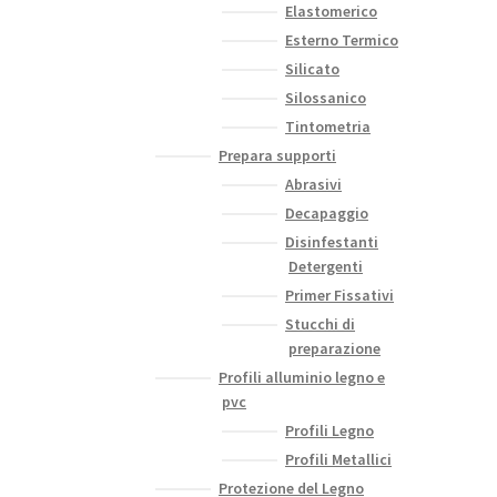
Elastomerico
Esterno Termico
Silicato
Silossanico
Tintometria
Prepara supporti
Abrasivi
Decapaggio
Disinfestanti
Detergenti
Primer Fissativi
Stucchi di
preparazione
Profili alluminio legno e
pvc
Profili Legno
Profili Metallici
Protezione del Legno