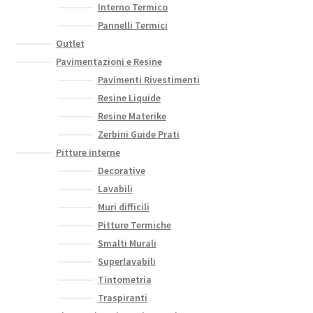
Interno Termico
Pannelli Termici
Outlet
Pavimentazioni e Resine
Pavimenti Rivestimenti
Resine Liquide
Resine Materike
Zerbini Guide Prati
Pitture interne
Decorative
Lavabili
Muri difficili
Pitture Termiche
Smalti Murali
Superlavabili
Tintometria
Traspiranti