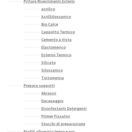
Pitture Rivestimenti Esterni
acrilico
AcrilSilossanico
Bio Calce
Cappotto Termico
Cemento a Vista
Elastomerico
Esterno Termico
Silicato
Silossanico
Tintometria
Prepara supporti
Abrasivi
Decapaggio
Disinfestanti Detergenti
Primer Fissativi
Stucchi di preparazione
Profili alluminio legno e pvc