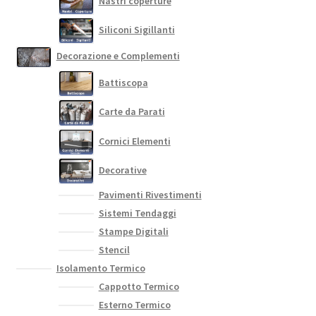
Nastri coperture
Siliconi Sigillanti
Decorazione e Complementi
Battiscopa
Carte da Parati
Cornici Elementi
Decorative
Pavimenti Rivestimenti
Sistemi Tendaggi
Stampe Digitali
Stencil
Isolamento Termico
Cappotto Termico
Esterno Termico