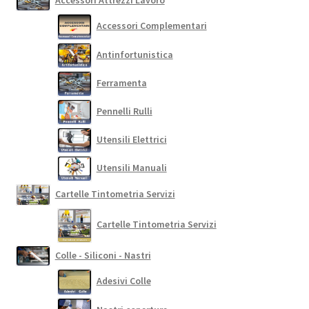
Accessori Complementari
Antinfortunistica
Ferramenta
Pennelli Rulli
Utensili Elettrici
Utensili Manuali
Cartelle Tintometria Servizi
Cartelle Tintometria Servizi
Colle - Siliconi - Nastri
Adesivi Colle