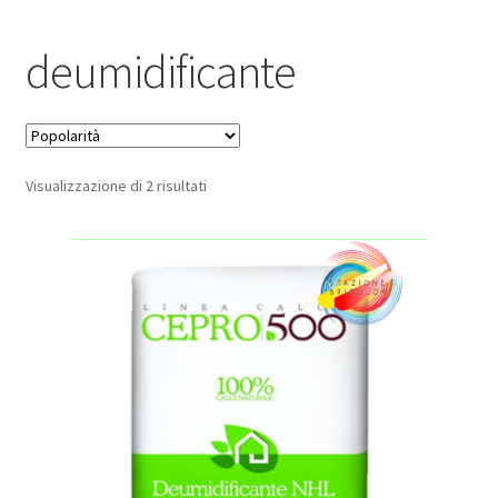
Pagamento sicuro
deumidificante
Privacy Policy
Termini e condizioni d’uso
Popolarità
Visualizzazione di 2 risultati