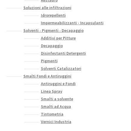
Restauro
Soluzioni alle infiltrazioni
Idrorepellenti
Impermeabilizzanti - Incapsulanti
Solventi - Pigmenti - Decapaggio
Additivi per Pitture
Decapaggio
Disinfestanti Detergenti
Pigmenti
Solventi Catalizzatori
Smalti Fondi e Antiruggini
Antiruggini e Fondi
Linea Spray
Smalti a solvente
Smalti ad Acqua
Tintometria
Vernici Industria