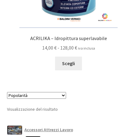
ACRILIKA – Idropittura superlavabile
Fascia
14,00
€
-
128,00
€
iva inclusa
di
Questo
prezzo:
Scegli
prodotto
da
ha
14,00 €
più
a
varianti.
128,00 €
Le
opzioni
Visualizzazione del risultato
possono
essere
scelte
Accessori Attrezzi Lavoro
nella