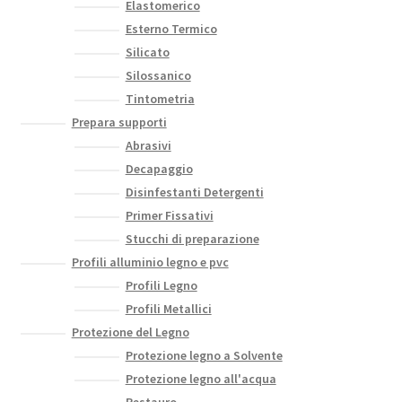
Elastomerico
Esterno Termico
Silicato
Silossanico
Tintometria
Prepara supporti
Abrasivi
Decapaggio
Disinfestanti Detergenti
Primer Fissativi
Stucchi di preparazione
Profili alluminio legno e pvc
Profili Legno
Profili Metallici
Protezione del Legno
Protezione legno a Solvente
Protezione legno all'acqua