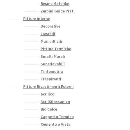
Resine Materike
Zerbini Guide Prati
Pitture interne
Decorative
Lavabili
Muri difficili
Pitture Termiche
Smalti Murali
Superlavabili
Tintometria
Traspiranti
Pitture Rivestimenti Esterni
acrilico
AcrilSilossanico
Bio Calce
Cappotto Termico
Cemento a Vista