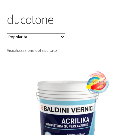
Pagamento sicuro
ducotone
Privacy Policy
Termini e condizioni d’uso
Visualizzazione del risultato