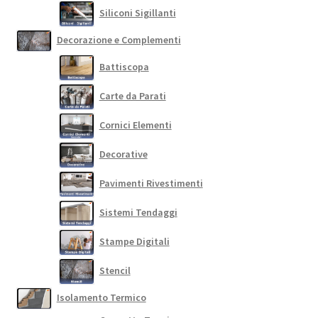
Siliconi Sigillanti
Decorazione e Complementi
Battiscopa
Carte da Parati
Cornici Elementi
Decorative
Pavimenti Rivestimenti
Sistemi Tendaggi
Stampe Digitali
Stencil
Isolamento Termico