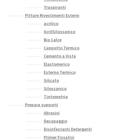
Traspiranti
Pitture Rivestimenti Esterni
acrilico
AcrilSilossanico
Bio Calce
Cappotto Termico
Cemento a Vista
Elastomerico
Esterno Termico
Silicato
Silossanico
Tintometria
Prepara supporti
Abrasivi
Decapaggio
Disinfestanti Detergenti
Primer Fissativi