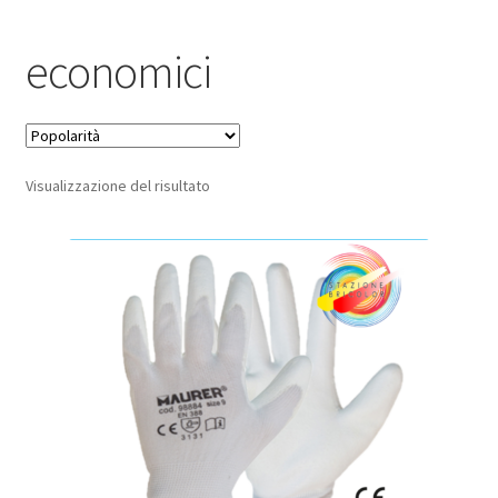
Pagamento sicuro
economici
Privacy Policy
Termini e condizioni d’uso
Visualizzazione del risultato