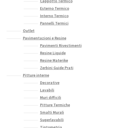
Cappotto Termico
Esterno Termico
Interno Termico
Pannelli Termici
Outlet
Pavimentazioni e Resine
Pavimenti Rivestimenti
Resine Liquide
Resine Materike
Zerbini Guide Prati
Pitture interne
Decorative
Lavabili
Muri difficili
Pitture Termiche
Smalti Murali
Superlavabili
Tintometria