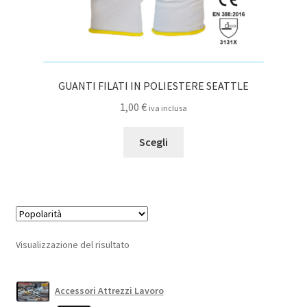
GUANTI FILATI IN POLIESTERE SEATTLE
1,00
€
iva inclusa
Questo
Scegli
prodotto
ha
più
varianti.
Le
opzioni
Visualizzazione del risultato
possono
essere
scelte
Accessori Attrezzi Lavoro
nella