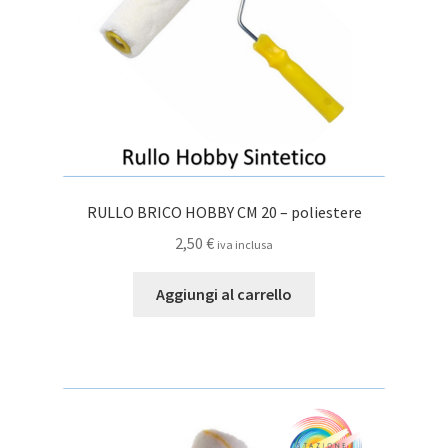
pagina
del
prodotto
RULLO BRICO HOBBY CM 20 – poliestere
2,50
€
iva inclusa
Aggiungi al carrello