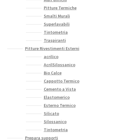
Pitture Termiche
Smalti Murali
Superlavabili
Tintometria
Traspiranti
Pitture Rivestimenti Esterni
acrilico
AcrilSilossanico
Bio Calce
Cappotto Termico
Cemento a Vista
Elastomerico
Esterno Termico
Silicato
Silossanico
Tintometria
Prepara supporti