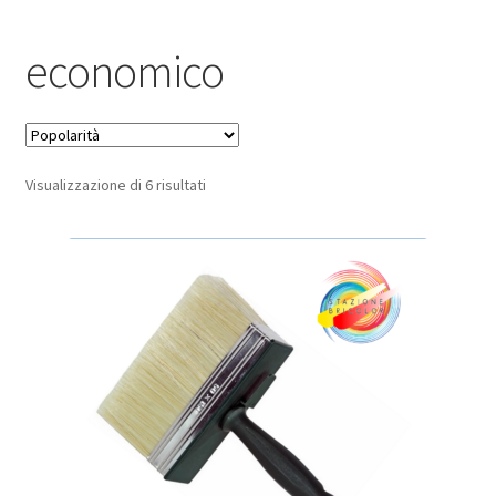
Pagamento sicuro
economico
Privacy Policy
Termini e condizioni d’uso
Popolarità
Visualizzazione di 6 risultati