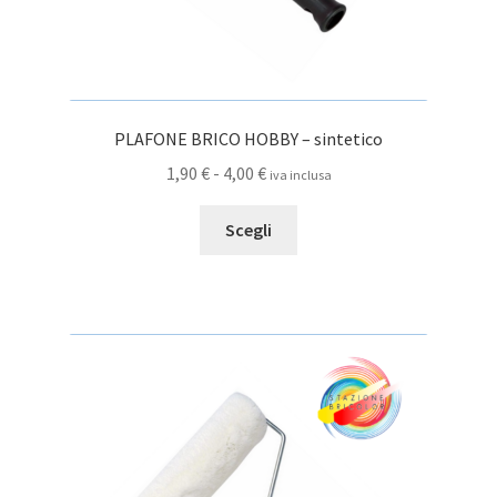
PLAFONE BRICO HOBBY – sintetico
Fascia
1,90
€
-
4,00
€
iva inclusa
di
Questo
prezzo:
Scegli
prodotto
da
ha
1,90 €
più
a
varianti.
4,00 €
Le
opzioni
possono
essere
scelte
nella