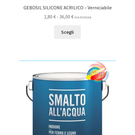
GEBOSIL SILICONE ACRILICO – Verniciabile
Fascia
1,80
€
-
36,00
€
iva inclusa
di
Questo
prezzo:
Scegli
prodotto
da
ha
1,80 €
più
a
varianti.
36,00 €
Le
opzioni
possono
essere
scelte
nella
pagina
del
prodotto