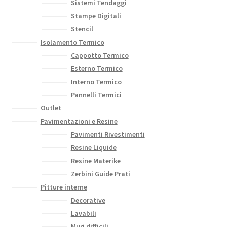
Sistemi Tendaggi
Stampe Digitali
Stencil
Isolamento Termico
Cappotto Termico
Esterno Termico
Interno Termico
Pannelli Termici
Outlet
Pavimentazioni e Resine
Pavimenti Rivestimenti
Resine Liquide
Resine Materike
Zerbini Guide Prati
Pitture interne
Decorative
Lavabili
Muri difficili