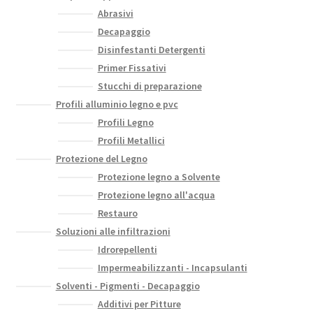
Abrasivi
Decapaggio
Disinfestanti Detergenti
Primer Fissativi
Stucchi di preparazione
Profili alluminio legno e pvc
Profili Legno
Profili Metallici
Protezione del Legno
Protezione legno a Solvente
Protezione legno all'acqua
Restauro
Soluzioni alle infiltrazioni
Idrorepellenti
Impermeabilizzanti - Incapsulanti
Solventi - Pigmenti - Decapaggio
Additivi per Pitture