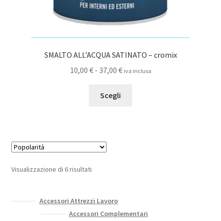
SMALTO ALL’ACQUA SATINATO – cromix
Fascia
10,00
€
-
37,00
€
iva inclusa
di
Questo
prezzo:
Scegli
prodotto
da
ha
10,00 €
più
a
varianti.
37,00 €
Le
opzioni
Popolarità
Visualizzazione di 6 risultati
possono
essere
scelte
Accessori Attrezzi Lavoro
nella
Accessori Complementari