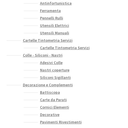
pagina
Antinfortunistica
del
Ferramenta
prodotto
Pennelli Rulli
Utensili Elettrici
Utensili Manuali
Cartelle Tintometria Servizi
Cartelle Tintometria Servizi
Colle - Siliconi - Nastri
Adesivi Colle
Nastri coperture
Siliconi Sigillanti
Decorazione e Complementi
Battiscopa
Carte da Parati
Cornici Elementi
Decorative
Pavimenti Rivestimenti