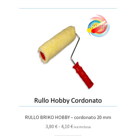
RULLO BRIKO HOBBY – cordonato 20 mm
Fascia
3,80
€
-
4,10
€
iva inclusa
di