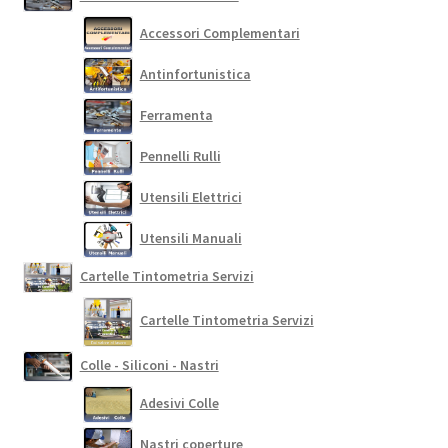
Accessori Complementari
Antinfortunistica
Ferramenta
Pennelli Rulli
Utensili Elettrici
Utensili Manuali
Cartelle Tintometria Servizi
Cartelle Tintometria Servizi
Colle - Siliconi - Nastri
Adesivi Colle
Nastri coperture