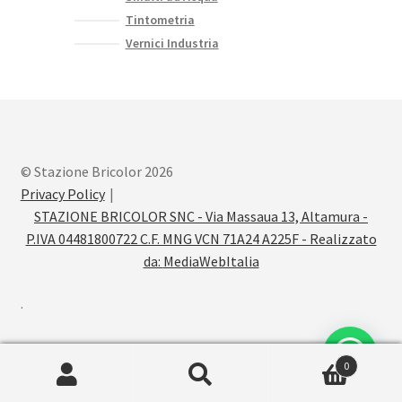
Tintometria
Vernici Industria
© Stazione Bricolor 2026
Privacy Policy
STAZIONE BRICOLOR SNC - Via Massaua 13, Altamura -
P.IVA 04481800722 C.F. MNG VCN 71A24 A225F - Realizzato
da:
MediaWebItalia
.
0
Cerca:
Cerca