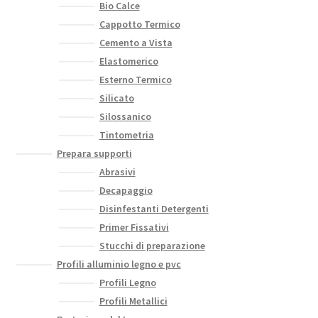
Bio Calce
Cappotto Termico
Cemento a Vista
Elastomerico
Esterno Termico
Silicato
Silossanico
Tintometria
Prepara supporti
Abrasivi
Decapaggio
Disinfestanti Detergenti
Primer Fissativi
Stucchi di preparazione
Profili alluminio legno e pvc
Profili Legno
Profili Metallici