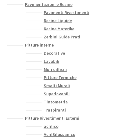
Pavimentazioni e Resine
Pavimenti Rivestimenti
Resine Liquide
Resine Materike
Zerbini Guide Prati
Pitture interne
Decorative
Lavabili
Muri difficili
Pitture Termiche
Smalti Murali
Superlavabili
Tintometria
Traspiranti
Pitture Rivestimenti Esterni
acrilico
AcrilSilossanico