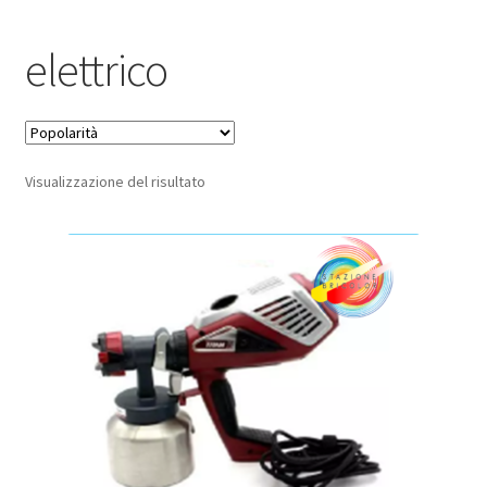
Pagamento sicuro
elettrico
Privacy Policy
Termini e condizioni d’uso
Visualizzazione del risultato