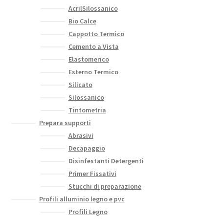
AcrilSilossanico
Bio Calce
Cappotto Termico
Cemento a Vista
Elastomerico
Esterno Termico
Silicato
Silossanico
Tintometria
Prepara supporti
Abrasivi
Decapaggio
Disinfestanti Detergenti
Primer Fissativi
Stucchi di preparazione
Profili alluminio legno e pvc
Profili Legno