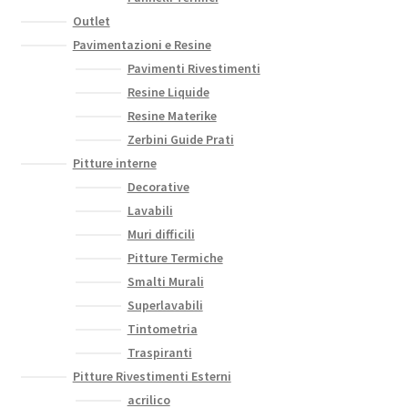
Outlet
Pavimentazioni e Resine
Pavimenti Rivestimenti
Resine Liquide
Resine Materike
Zerbini Guide Prati
Pitture interne
Decorative
Lavabili
Muri difficili
Pitture Termiche
Smalti Murali
Superlavabili
Tintometria
Traspiranti
Pitture Rivestimenti Esterni
acrilico