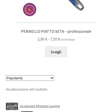
PENNELLO PIATTO SETA – professionale
Fascia
2,90
€
-
7,50
€
iva inclusa
di
Questo
prezzo:
Scegli
prodotto
da
ha
2,90 €
più
a
varianti.
7,50 €
Le
opzioni
Visualizzazione del risultato
possono
essere
scelte
Accessori Attrezzi Lavoro
nella