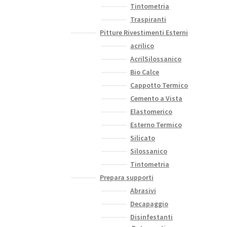
Tintometria
Traspiranti
Pitture Rivestimenti Esterni
acrilico
AcrilSilossanico
Bio Calce
Cappotto Termico
Cemento a Vista
Elastomerico
Esterno Termico
Silicato
Silossanico
Tintometria
Prepara supporti
Abrasivi
Decapaggio
Disinfestanti