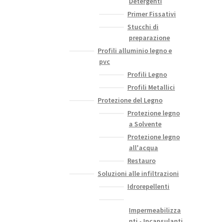
Detergenti
Primer Fissativi
Stucchi di
preparazione
Profili alluminio legno e
pvc
Profili Legno
Profili Metallici
Protezione del Legno
Protezione legno
a Solvente
Protezione legno
all'acqua
Restauro
Soluzioni alle infiltrazioni
Idrorepellenti
Impermeabilizza
nti - Incapsulanti