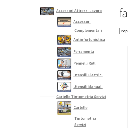
fa
Accessori Attrezzi Lavoro
Accessori
Complementari
Antinfortunistica
Ferramenta
Pennelli Rulli
Utensili Elettrici
Utensili Manuali
Cartelle Tintometria Servizi
Cartelle
Tintometria
Servizi