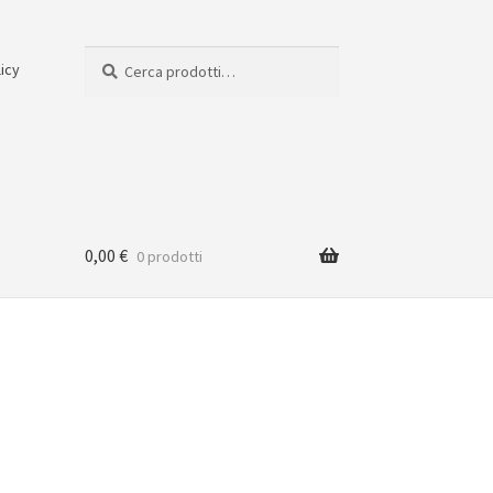
Cerca:
Cerca
licy
0,00
€
0 prodotti