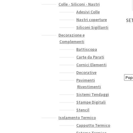
Colle - Siliconi - Nastri
Adesivi Colle
Nastri coperture
SET
Siliconi Sigillanti
Decorazione e
Complementi
Battiscopa
Carte da Parati
Cornici Elementi
Decorative
Pavimenti
Rivestimenti
Sistemi Tendaggi
Stampe Digitali
Stencil
Isolamento Termico
Cappotto Termico
Esterno Termico