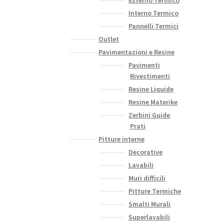
Interno Termico
Pannelli Termici
Outlet
Pavimentazioni e Resine
Pavimenti
Rivestimenti
Resine Liquide
Resine Materike
Zerbini Guide
Prati
Pitture interne
Decorative
Lavabili
Muri difficili
Pitture Termiche
Smalti Murali
Superlavabili