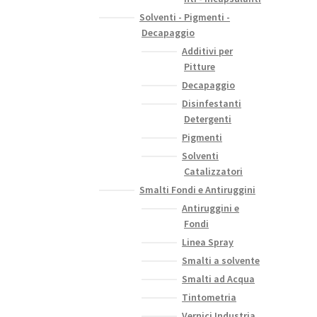
Solventi - Pigmenti -
Decapaggio
Additivi per
Pitture
Decapaggio
Disinfestanti
Detergenti
Pigmenti
Solventi
Catalizzatori
Smalti Fondi e Antiruggini
Antiruggini e
Fondi
Linea Spray
Smalti a solvente
Smalti ad Acqua
Tintometria
Vernici Industria