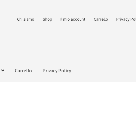
Chi siamo
Shop
Il mio account
Carrello
Privacy Po
Carrello
Privacy Policy
count
Pagamento
Pagamento sicuro
Privacy Policy