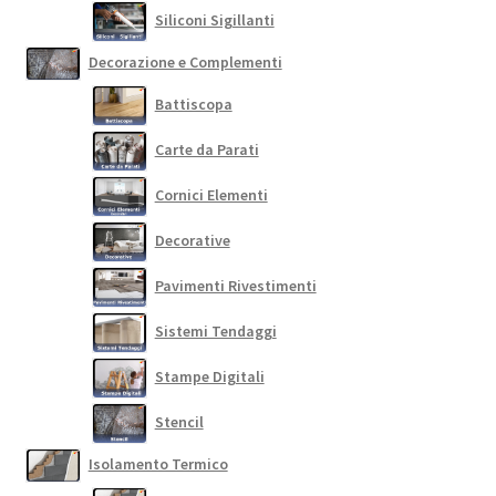
Siliconi Sigillanti
Decorazione e Complementi
Battiscopa
Carte da Parati
Cornici Elementi
Decorative
Pavimenti Rivestimenti
Sistemi Tendaggi
Stampe Digitali
Stencil
Isolamento Termico