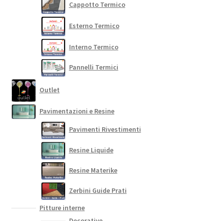
Cappotto Termico
Esterno Termico
Interno Termico
Pannelli Termici
Outlet
Pavimentazioni e Resine
Pavimenti Rivestimenti
Resine Liquide
Resine Materike
Zerbini Guide Prati
Pitture interne
Decorative