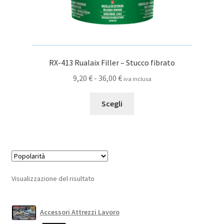
RX-413 Rualaix Filler – Stucco fibrato
Fascia
9,20
€
-
36,00
€
iva inclusa
di
Questo
prezzo:
Scegli
prodotto
da
ha
9,20 €
più
a
varianti.
36,00 €
Le
opzioni
Visualizzazione del risultato
possono
essere
scelte
Accessori Attrezzi Lavoro
nella