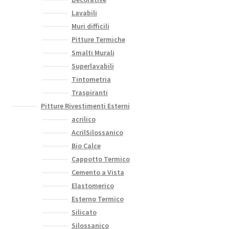
Lavabili
Muri difficili
Pitture Termiche
Smalti Murali
Superlavabili
Tintometria
Traspiranti
Pitture Rivestimenti Esterni
acrilico
AcrilSilossanico
Bio Calce
Cappotto Termico
Cemento a Vista
Elastomerico
Esterno Termico
Silicato
Silossanico