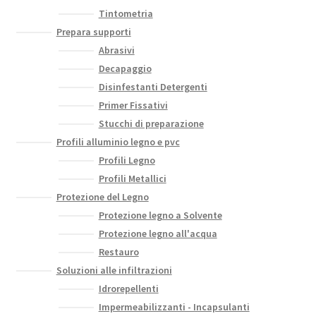
Tintometria
Prepara supporti
Abrasivi
Decapaggio
Disinfestanti Detergenti
Primer Fissativi
Stucchi di preparazione
Profili alluminio legno e pvc
Profili Legno
Profili Metallici
Protezione del Legno
Protezione legno a Solvente
Protezione legno all'acqua
Restauro
Soluzioni alle infiltrazioni
Idrorepellenti
Impermeabilizzanti - Incapsulanti