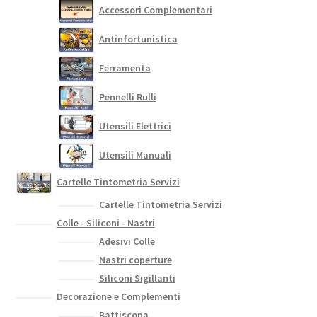
Accessori Complementari
Antinfortunistica
Ferramenta
Pennelli Rulli
Utensili Elettrici
Utensili Manuali
Cartelle Tintometria Servizi
Cartelle Tintometria Servizi
Colle - Siliconi - Nastri
Adesivi Colle
Nastri coperture
Siliconi Sigillanti
Decorazione e Complementi
Battiscopa