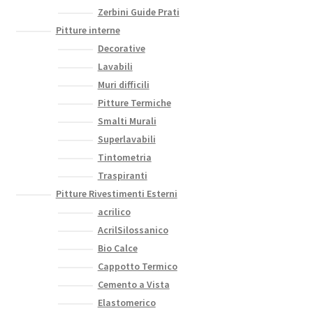
Zerbini Guide Prati
Pitture interne
Decorative
Lavabili
Muri difficili
Pitture Termiche
Smalti Murali
Superlavabili
Tintometria
Traspiranti
Pitture Rivestimenti Esterni
acrilico
AcrilSilossanico
Bio Calce
Cappotto Termico
Cemento a Vista
Elastomerico