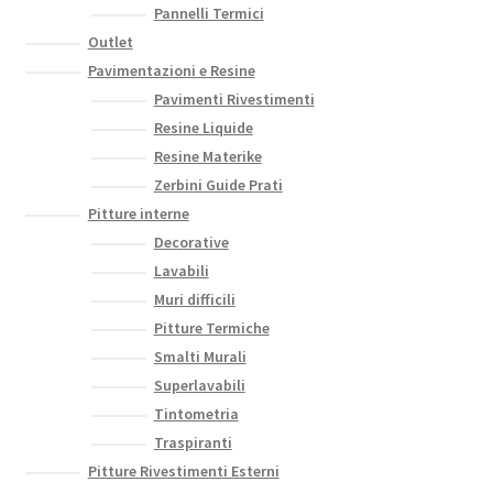
Pannelli Termici
Outlet
Pavimentazioni e Resine
Pavimenti Rivestimenti
Resine Liquide
Resine Materike
Zerbini Guide Prati
Pitture interne
Decorative
Lavabili
Muri difficili
Pitture Termiche
Smalti Murali
Superlavabili
Tintometria
Traspiranti
Pitture Rivestimenti Esterni