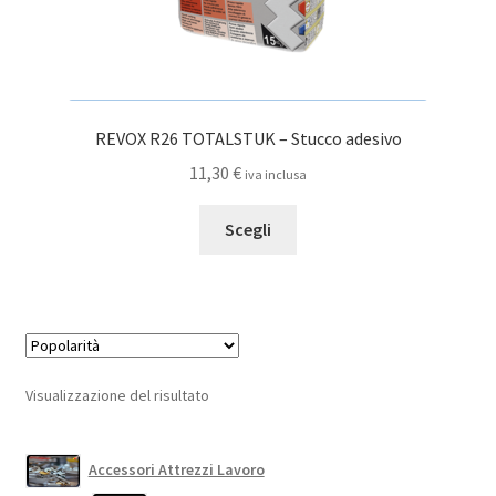
REVOX R26 TOTALSTUK – Stucco adesivo
11,30
€
iva inclusa
Questo
Scegli
prodotto
ha
più
varianti.
Le
opzioni
Visualizzazione del risultato
possono
essere
scelte
Accessori Attrezzi Lavoro
nella