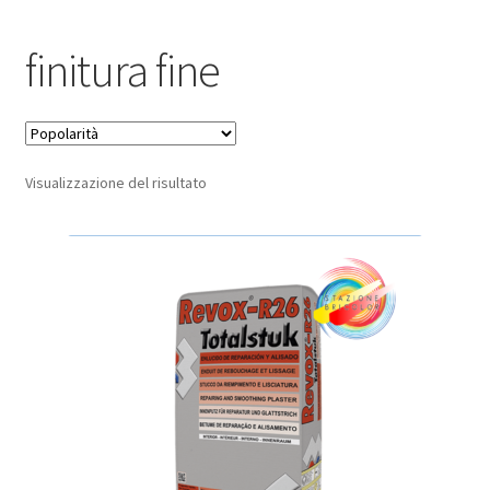
Pagamento sicuro
finitura fine
Privacy Policy
Termini e condizioni d’uso
Visualizzazione del risultato