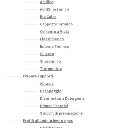
acrilico
AcrilSilossanico
Bio Calce
Cappotto Termico
Cemento a Vista
Elastomerico
Esterno Termico
Silicato
Silossanico
Tintometria
Prepara supporti
Abrasivi
Decapaggio
Disinfestanti Detergenti
Primer Fissativi
Stucchi di preparazione
Profili alluminio legno e pvc