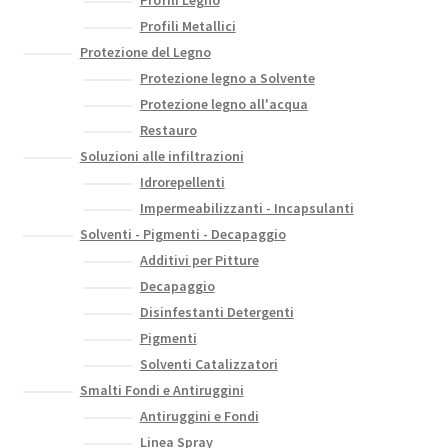
Profili Legno
Profili Metallici
Protezione del Legno
Protezione legno a Solvente
Protezione legno all'acqua
Restauro
Soluzioni alle infiltrazioni
Idrorepellenti
Impermeabilizzanti - Incapsulanti
Solventi - Pigmenti - Decapaggio
Additivi per Pitture
Decapaggio
Disinfestanti Detergenti
Pigmenti
Solventi Catalizzatori
Smalti Fondi e Antiruggini
Antiruggini e Fondi
Linea Spray