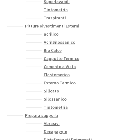
Superlavabili
Tintometria
Traspiranti
Pitture Rivestimenti Esterni
acrilico
AcrilSilossanico
Bio Calce
Cappotto Termico
Cemento a Vista
Elastomerico
Esterno Termico
Silicato
Silossanico
Tintometria
Prepara supporti
Abrasivi
Decapaggio
Disinfestanti Detergenti