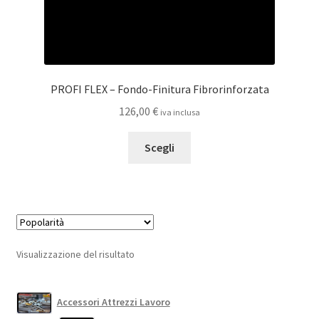
PROFI FLEX – Fondo-Finitura Fibrorinforzata
126,00
€
iva inclusa
Questo
Scegli
prodotto
ha
più
varianti.
Le
opzioni
Visualizzazione del risultato
possono
essere
scelte
Accessori Attrezzi Lavoro
nella