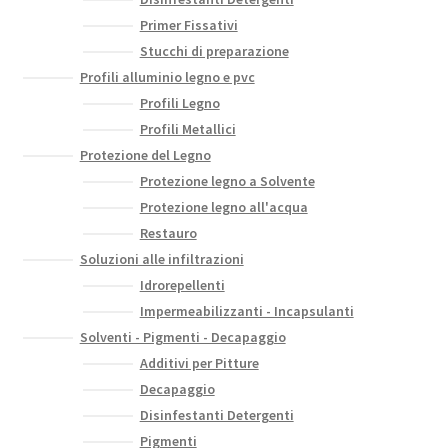
Primer Fissativi
Stucchi di preparazione
Profili alluminio legno e pvc
Profili Legno
Profili Metallici
Protezione del Legno
Protezione legno a Solvente
Protezione legno all'acqua
Restauro
Soluzioni alle infiltrazioni
Idrorepellenti
Impermeabilizzanti - Incapsulanti
Solventi - Pigmenti - Decapaggio
Additivi per Pitture
Decapaggio
Disinfestanti Detergenti
Pigmenti