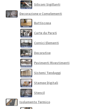
Siliconi Sigillanti
Decorazione e Complementi
Battiscopa
Carte da Parati
Cornici Elementi
Decorative
Pavimenti Rivestimenti
Sistemi Tendaggi
Stampe Digitali
Stencil
Isolamento Termico