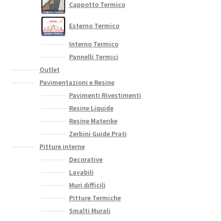
Cappotto Termico
Esterno Termico
Interno Termico
Pannelli Termici
Outlet
Pavimentazioni e Resine
Pavimenti Rivestimenti
Resine Liquide
Resine Materike
Zerbini Guide Prati
Pitture interne
Decorative
Lavabili
Muri difficili
Pitture Termiche
Smalti Murali