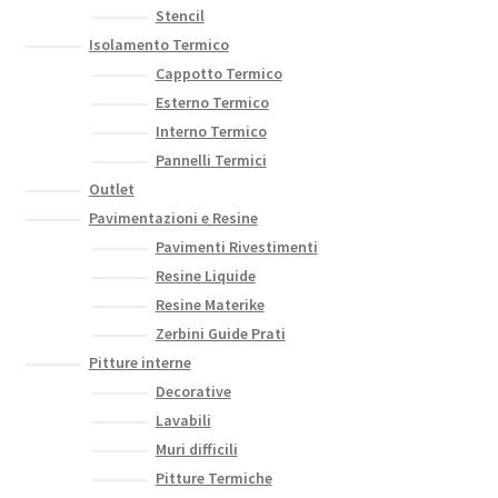
Stencil
Isolamento Termico
Cappotto Termico
Esterno Termico
Interno Termico
Pannelli Termici
Outlet
Pavimentazioni e Resine
Pavimenti Rivestimenti
Resine Liquide
Resine Materike
Zerbini Guide Prati
Pitture interne
Decorative
Lavabili
Muri difficili
Pitture Termiche