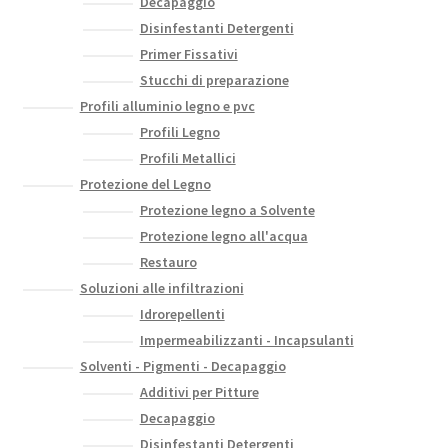
Decapaggio
Disinfestanti Detergenti
Primer Fissativi
Stucchi di preparazione
Profili alluminio legno e pvc
Profili Legno
Profili Metallici
Protezione del Legno
Protezione legno a Solvente
Protezione legno all'acqua
Restauro
Soluzioni alle infiltrazioni
Idrorepellenti
Impermeabilizzanti - Incapsulanti
Solventi - Pigmenti - Decapaggio
Additivi per Pitture
Decapaggio
Disinfestanti Detergenti