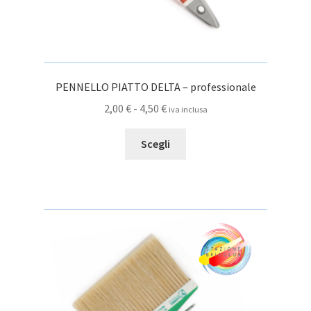
PENNELLO PIATTO DELTA – professionale
Fascia
2,00
€
-
4,50
€
iva inclusa
di
Questo
prezzo:
Scegli
prodotto
da
ha
2,00 €
più
a
varianti.
4,50 €
Le
opzioni
possono
essere
scelte
nella