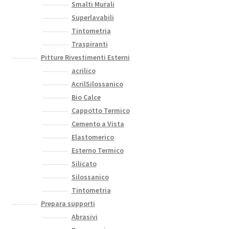
Smalti Murali
Superlavabili
Tintometria
Traspiranti
Pitture Rivestimenti Esterni
acrilico
AcrilSilossanico
Bio Calce
Cappotto Termico
Cemento a Vista
Elastomerico
Esterno Termico
Silicato
Silossanico
Tintometria
Prepara supporti
Abrasivi