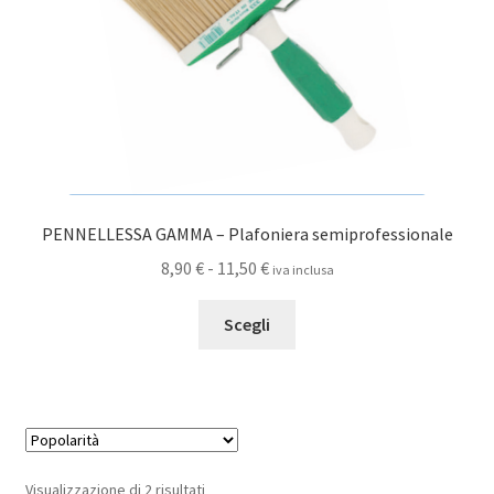
pagina
del
prodotto
PENNELLESSA GAMMA – Plafoniera semiprofessionale
Fascia
8,90
€
-
11,50
€
iva inclusa
di
Questo
prezzo:
Scegli
prodotto
da
ha
8,90 €
più
a
varianti.
11,50 €
Le
opzioni
Popolarità
Visualizzazione di 2 risultati