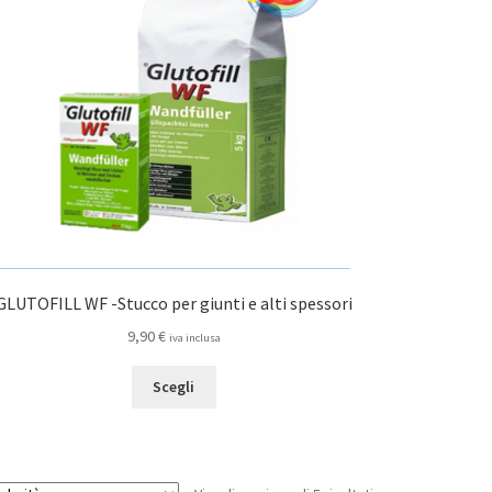
essere
scelte
nella
pagina
del
prodotto
GLUTOFILL WF -Stucco per giunti e alti spessori
9,90
€
iva inclusa
Questo
Scegli
prodotto
ha
più
varianti.