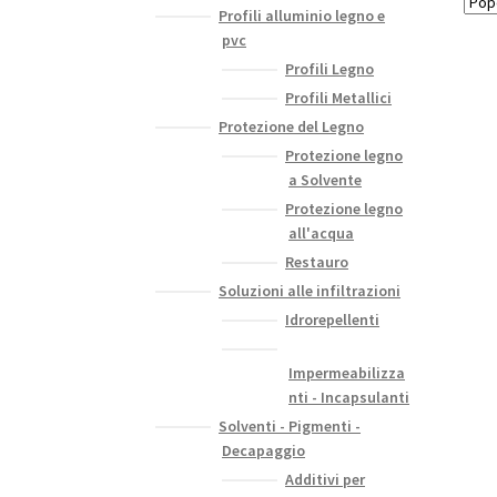
Profili alluminio legno e
pvc
Profili Legno
Profili Metallici
Protezione del Legno
Protezione legno
a Solvente
Protezione legno
all'acqua
Restauro
Soluzioni alle infiltrazioni
Idrorepellenti
Impermeabilizza
nti - Incapsulanti
Solventi - Pigmenti -
Decapaggio
Additivi per