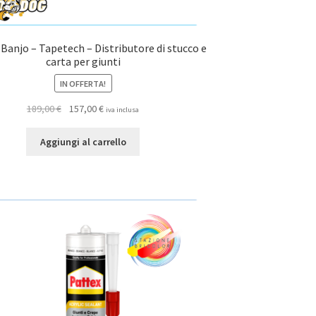
anjo – Tapetech – Distributore di stucco e
carta per giunti
IN OFFERTA!
Il
Il
189,00
€
157,00
€
iva inclusa
prezzo
prezzo
originale
attuale
Aggiungi al carrello
era:
è:
189,00 €.
157,00 €.