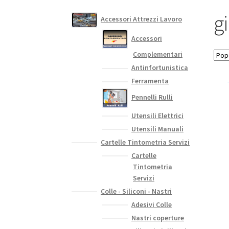
gi
Accessori Attrezzi Lavoro
Accessori
Complementari
Antinfortunistica
Ferramenta
Pennelli Rulli
Utensili Elettrici
Utensili Manuali
Cartelle Tintometria Servizi
Cartelle
Tintometria
Servizi
Colle - Siliconi - Nastri
Adesivi Colle
Nastri coperture