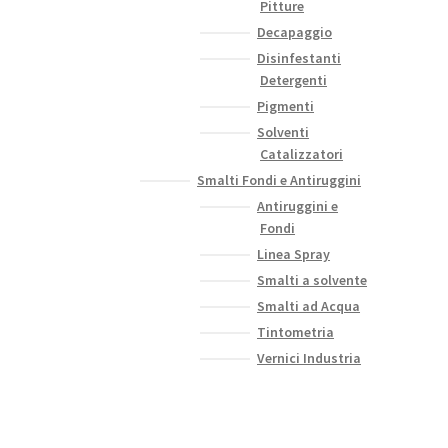
Pitture
Decapaggio
Disinfestanti
Detergenti
Pigmenti
Solventi
Catalizzatori
Smalti Fondi e Antiruggini
Antiruggini e
Fondi
Linea Spray
Smalti a solvente
Smalti ad Acqua
Tintometria
Vernici Industria