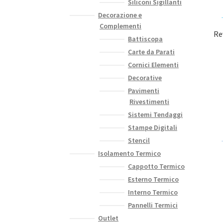
Siliconi Sigillanti
Decorazione e
Complementi
Re
Battiscopa
Carte da Parati
Cornici Elementi
Decorative
Pavimenti
Rivestimenti
Sistemi Tendaggi
Stampe Digitali
Stencil
Isolamento Termico
Cappotto Termico
Esterno Termico
Interno Termico
Pannelli Termici
Outlet