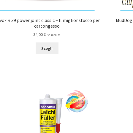
vox R 39 power joint classic – Il miglior stucco per
MudDog B
cartongesso
34,00
€
iva inclusa
Questo
Scegli
prodotto
ha
più
varianti.
Le
opzioni
possono
essere
scelte
nella
pagina
del
prodotto