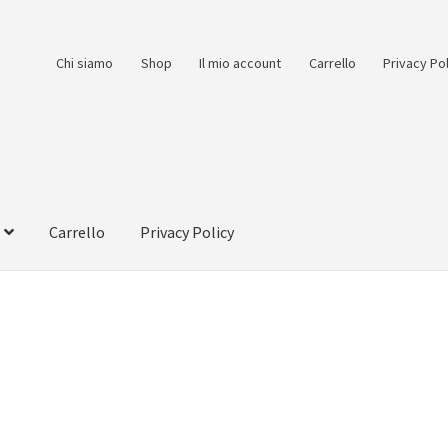
Chi siamo
Shop
Il mio account
Carrello
Privacy Po
Carrello
Privacy Policy
count
Pagamento
Pagamento sicuro
Privacy Policy