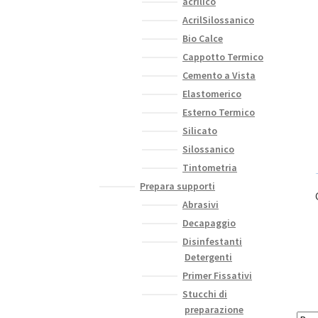
acrilico
AcrilSilossanico
Bio Calce
Cappotto Termico
Cemento a Vista
Elastomerico
Esterno Termico
Silicato
Silossanico
Tintometria
Prepara supporti
Abrasivi
Decapaggio
Disinfestanti
Detergenti
Primer Fissativi
Stucchi di
preparazione