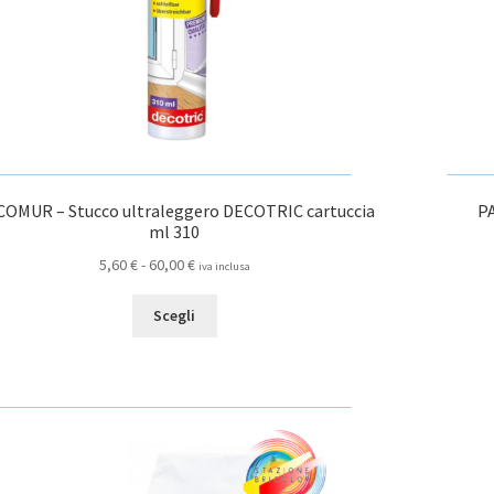
OMUR – Stucco ultraleggero DECOTRIC cartuccia
PA
ml 310
Fascia
5,60
€
-
60,00
€
iva inclusa
di
Questo
prezzo:
Scegli
prodotto
da
ha
5,60 €
più
a
varianti.
60,00 €
Le
opzioni
possono