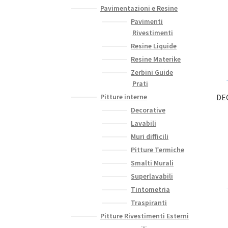
Pavimentazioni e Resine
Pavimenti
Rivestimenti
Resine Liquide
Resine Materike
Zerbini Guide
Prati
Pitture interne
DEC
Decorative
Lavabili
Muri difficili
Pitture Termiche
Smalti Murali
Superlavabili
Tintometria
Traspiranti
Pitture Rivestimenti Esterni