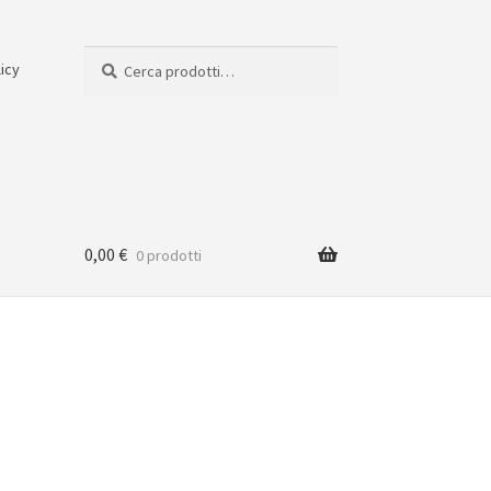
Cerca:
Cerca
licy
0,00
€
0 prodotti