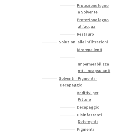
Protezione legno
a Solvente
Protezione legno
all'acqua
Restauro
Soluzioni alle infiltrazioni
Idrorepellenti
Impermeabilizza
nti - Incapsulanti
Solventi - Pigmenti -
Decapaggio
Additivi per
Pitture
Decapaggio
Disinfestanti
Detergenti
Pigmenti