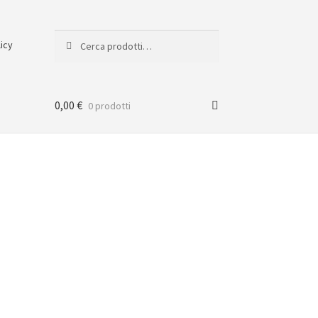
Cerca:
Cerca
licy
0,00
€
0 prodotti