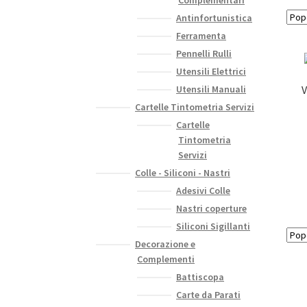
Antinfortunistica
Ferramenta
Pennelli Rulli
Utensili Elettrici
Utensili Manuali
V
Cartelle Tintometria Servizi
Cartelle
Tintometria
Servizi
Colle - Siliconi - Nastri
Adesivi Colle
Nastri coperture
Siliconi Sigillanti
Decorazione e
Complementi
Battiscopa
Carte da Parati