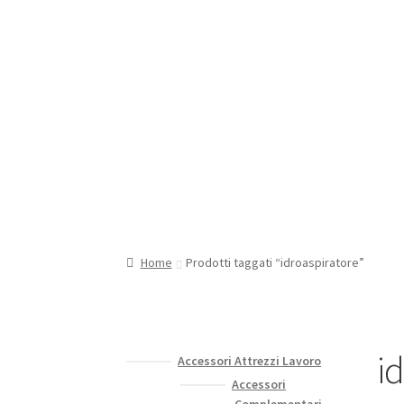
Home
Prodotti taggati “idroaspiratore”
i
Accessori Attrezzi Lavoro
Accessori
Complementari