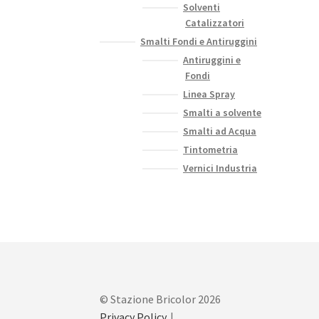
Solventi
Catalizzatori
Smalti Fondi e Antiruggini
Antiruggini e
Fondi
Linea Spray
Smalti a solvente
Smalti ad Acqua
Tintometria
Vernici Industria
© Stazione Bricolor 2026
Privacy Policy