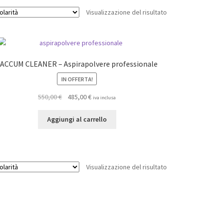
Visualizzazione del risultato
ACCUM CLEANER – Aspirapolvere professionale
IN OFFERTA!
Il
Il
550,00
€
485,00
€
iva inclusa
prezzo
prezzo
originale
attuale
Aggiungi al carrello
era:
è:
550,00 €.
485,00 €.
Visualizzazione del risultato