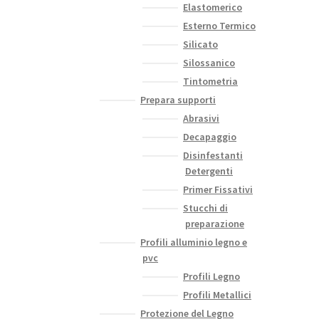
Elastomerico
Esterno Termico
Silicato
Silossanico
Tintometria
Prepara supporti
Abrasivi
Decapaggio
Disinfestanti
Detergenti
Primer Fissativi
Stucchi di
preparazione
Profili alluminio legno e
pvc
Profili Legno
Profili Metallici
Protezione del Legno