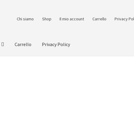
Chi siamo
Shop
Il mio account
Carrello
Privacy Po
Carrello
Privacy Policy
count
Pagamento
Pagamento sicuro
Privacy Policy