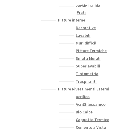
Zerbini Guide
Prati
Pitture interne
Decorative
Lavabili
Muri difficili
Pitture Termiche
Smalti Murali
Superlavabili
Tintometria
Traspiranti
Pitture Rivestimenti Esterni
acrilico
AcrilSilossanico
Bio Calce
Cappotto Termico
Cemento a Vista